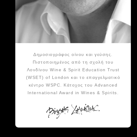
Δημοσιογράφος οίνου και γεύσης.
Πιστοποιημένος από τη σχολή του
Λονδίνου Wine & Spirit Education Trust
(WSET) of London και το επαγγελματικό
κέντρο WSPC. Κάτοχος του Advanced
International Award in Wines & Spirits.