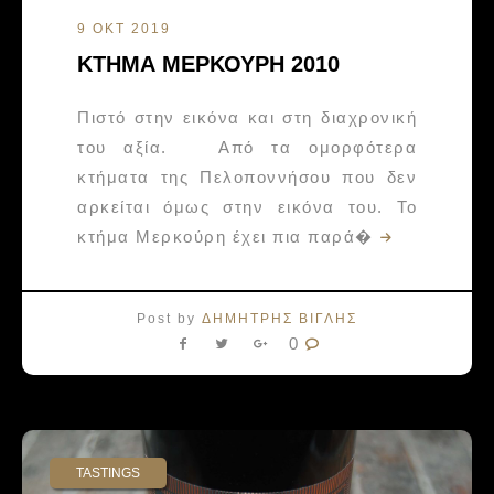
9 ΟΚΤ 2019
ΚΤΗΜΑ ΜΕΡΚΟΥΡΗ 2010
Πιστό στην εικόνα και στη διαχρονική
του αξία. Από τα ομορφότερα
κτήματα της Πελοποννήσου που δεν
αρκείται όμως στην εικόνα του. Το
κτήμα Μερκούρη έχει πια παρά�
Post by
ΔΗΜΗΤΡΗΣ ΒΙΓΛΗΣ
0
TASTINGS