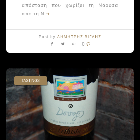
απόσταση που χωρίζει τη Νάουσα
από τη Ν
Post by
ΔΗΜΗΤΡΗΣ ΒΙΓΛΗΣ
0
TASTINGS