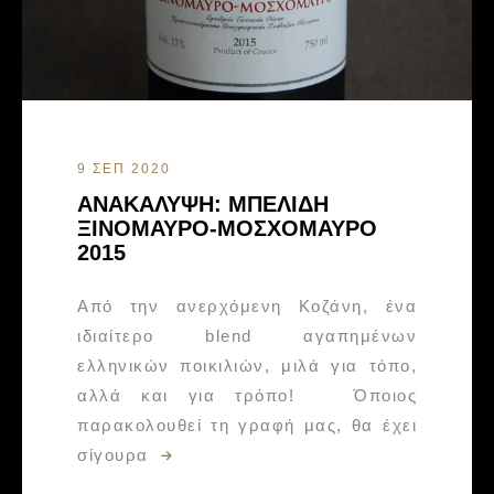
9 ΣΕΠ 2020
ΑΝΑΚΑΛΥΨΗ: ΜΠΕΛΙΔΗ
ΞΙΝΟΜΑΥΡΟ-ΜΟΣΧΟΜΑΥΡΟ
2015
Από την ανερχόμενη Κοζάνη, ένα
ιδιαίτερο blend αγαπημένων
ελληνικών ποικιλιών, μιλά για τόπο,
αλλά και για τρόπο! Όποιος
παρακολουθεί τη γραφή μας, θα έχει
σίγουρα