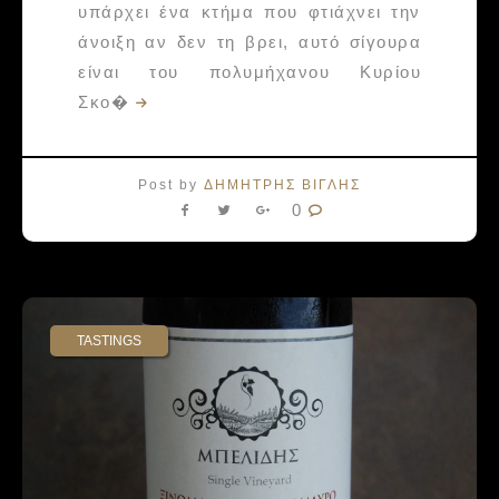
υπάρχει ένα κτήμα που φτιάχνει την
άνοιξη αν δεν τη βρει, αυτό σίγουρα
είναι του πολυμήχανου Κυρίου
Σκο�
Post by
ΔΗΜΗΤΡΗΣ ΒΙΓΛΗΣ
0
TASTINGS