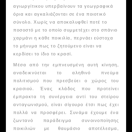
αγιωργίτικου υπερβαίνουν τα γεωγραφικά
όρια και αγκαλιάζονται σε ένα ποιοτικό
σύνολο. Χωρίς να αποκαλυφθεί ποτέ το
ποσοστό με το οποίο συμμετέχει στο σπάνιο
χαρμάνι η κάθε ποικιλία, περνάει εύστοχα
το μήνυμα πως το ζητούμενο είναι να
κερδίσει το ίδιο το κρασί.
Μέσα από την εμπνευσμένη αυτή κίνηση,
αναδεικνύεται το αληθινό πνεύμα
πολιτισμού που πρεσβεύει ο χώρος του
κρασιού. Ένας κλάδος που προτείνει
έμπρακτα τη συνέργεια αντί του στείρου
ανταγωνισμού, είναι σίγουρο έτσι πως έχει
πολλά να προσφέρει. Συνάμα έχουμε ένα
ζωντανό παράδειγμα συνοινοποίησης
ποικιλιών με θαυμάσιο αποτέλεσμα,