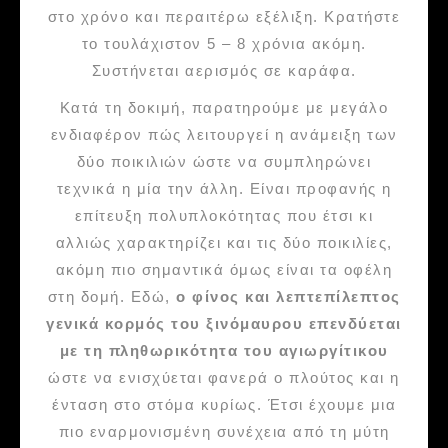
στο χρόνο και περαιτέρω εξέλιξη. Κρατήστε
το τουλάχιστον 5 – 8 χρόνια ακόμη.
Συστήνεται αερισμός σε καράφα.
Κατά τη δοκιμή, παρατηρούμε με μεγάλο
ενδιαφέρον πώς λειτουργεί η ανάμειξη των
δύο ποικιλιών ώστε να συμπληρώνει
τεχνικά η μία την άλλη. Είναι προφανής η
επίτευξη πολυπλοκότητας που έτσι κι
αλλιώς χαρακτηρίζει και τις δύο ποικιλίες,
ακόμη πιο σημαντικά όμως είναι τα οφέλη
στη δομή. Εδώ,
ο φίνος και λεπτεπίλεπτος
γενικά κορμός του ξινόμαυρου επενδύεται
με τη πληθωρικότητα του αγιωργίτικου
ώστε να ενισχύεται φανερά ο πλούτος και η
ένταση στο στόμα κυρίως. Έτσι έχουμε μια
πιο εναρμονισμένη συνέχεια από τη μύτη