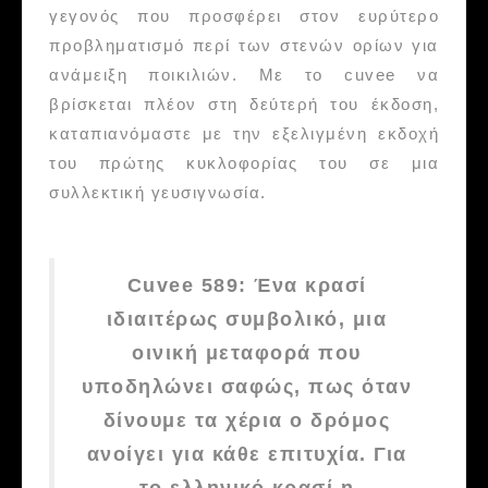
γεγονός που προσφέρει στον ευρύτερο
προβληματισμό περί των στενών ορίων για
ανάμειξη ποικιλιών. Με το cuvee να
βρίσκεται πλέον στη δεύτερή του έκδοση,
καταπιανόμαστε με την εξελιγμένη εκδοχή
του πρώτης κυκλοφορίας του σε μια
συλλεκτική γευσιγνωσία.
Cuvee 589: Ένα κρασί
ιδιαιτέρως συμβολικό, μια
οινική μεταφορά που
υποδηλώνει σαφώς, πως όταν
δίνουμε τα χέρια ο δρόμος
ανοίγει για κάθε επιτυχία. Για