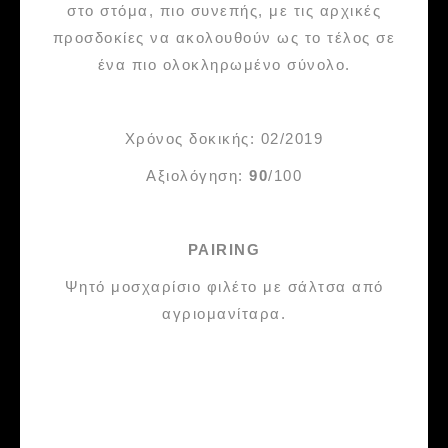
στο στόμα, πιο συνεπής, με τις αρχικές
προσδοκίες να ακολουθούν ως το τέλος σε
ένα πιο ολοκληρωμένο σύνολο.
Χρόνος δοκικής: 02/2019
Αξιολόγηση:
90
/100
PAIRING
Ψητό μοσχαρίσιο φιλέτο με σάλτσα από
αγριομανίταρα.