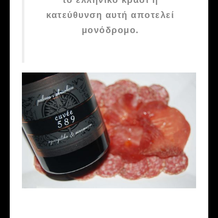
το ελληνικό κρασί η
κατεύθυνση αυτή αποτελεί
μονόδρομο.