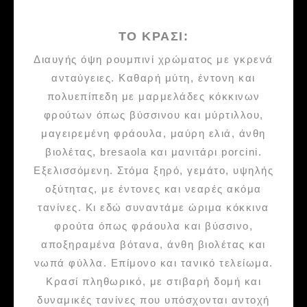
ΤΟ ΚΡΑΣΙ:
Διαυγής όψη ρουμπινί χρώματος με γκρενά
ανταύγειες. Καθαρή μύτη, έντονη και
πολυεπίπεδη με μαρμελάδες κόκκινων
φρούτων όπως βύσσινου και μύρτιλλου,
μαγειρεμένη φράουλα, μαύρη ελιά, άνθη
βιολέτας, bresaola και μανιτάρι porcini.
Εξελισσόμενη. Στόμα ξηρό, γεμάτο, υψηλής
οξύτητας, με έντονες και νεαρές ακόμα
τανίνες. Κι εδώ συναντάμε ώριμα κόκκινα
φρούτα όπως φράουλα και βύσσινο,
αποξηραμένα βότανα, άνθη βιολέτας και
νωπά φύλλα. Επίμονο και τανικό τελείωμα.
Κρασί πληθωρικό, με στιβαρή δομή και
δυναμικές τανίνες που υπόσχονται αντοχή