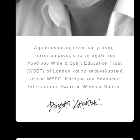
Δημοσιογράφος οίνου και γεύσης.
Πιστοποιημένος από τη σχολή του
Λονδίνου Wine & Spirit Education Trust
(WSET) of London και το επαγγελματικό
κέντρο WSPC. Κάτοχος του Advanced
International Award in Wines & Spirits.