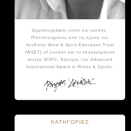
Δημοσιογράφος οίνου και γεύσης.
Πιστοποιημένος από τη σχολή του
Λονδίνου Wine & Spirit Education Trust
(WSET) of London και το επαγγελματικό
κέντρο WSPC. Κάτοχος του Advanced
International Award in Wines & Spirits.
KΑΤΗΓΟΡΙΕΣ