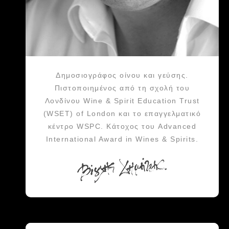
Δημοσιογράφος οίνου και γεύσης.
Πιστοποιημένος από τη σχολή του
Λονδίνου Wine & Spirit Education Trust
(WSET) of London και το επαγγελματικό
κέντρο WSPC. Κάτοχος του Advanced
International Award in Wines & Spirits.