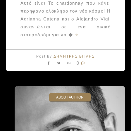
Αυτό είναι Το chardonnay που κάνει
περήφανο ολόκληρο τον νέο κόσμο! Η
Adrianna Catena και ο Alejandro Vigil
συναντώνται σε ένα οινικό
σταυροδρόμι για να �
Post by
ΔΗΜΗΤΡΗΣ ΒΙΓΛΗΣ
0
ABOUT AUTHOR