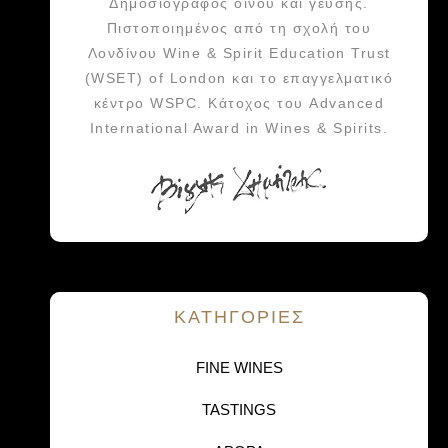
Δημοσιογράφος οίνου και γεύσης.
Πιστοποιημένος από τη σχολή του
Λονδίνου Wine & Spirit Education Trust
(WSET) of London και το επαγγελματικό
κέντρο WSPC. Κάτοχος του Advanced
International Award in Wines & Spirits.
KΑΤΗΓΟΡΙΕΣ
FINE WINES
TASTINGS