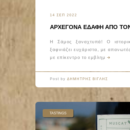
14 ΣΕΠ 2022
ΑΡΧΕΓΟΝΑ ΕΔΑΦΗ ΑΠΟ ΤΟ
Η Σάμος ξαναχτυπά! Ο ιστορικ
ξαφνιάζει ευχάριστα, με απανωτέ
με επίκεντρο το εμβλημ
Post by
ΔΗΜΗΤΡΗΣ ΒΙΓΛΗΣ
TASTINGS