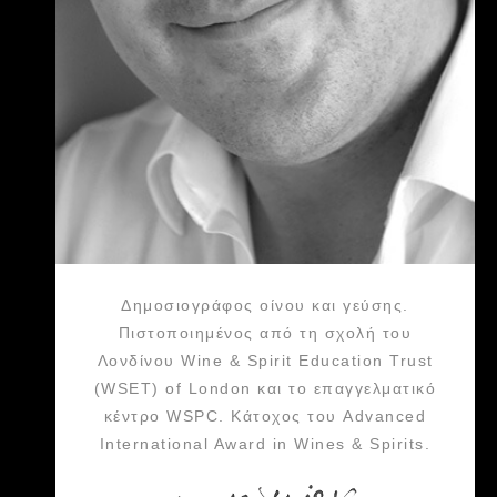
Δημοσιογράφος οίνου και γεύσης.
Πιστοποιημένος από τη σχολή του
Λονδίνου Wine & Spirit Education Trust
(WSET) of London και το επαγγελματικό
κέντρο WSPC. Κάτοχος του Advanced
International Award in Wines & Spirits.