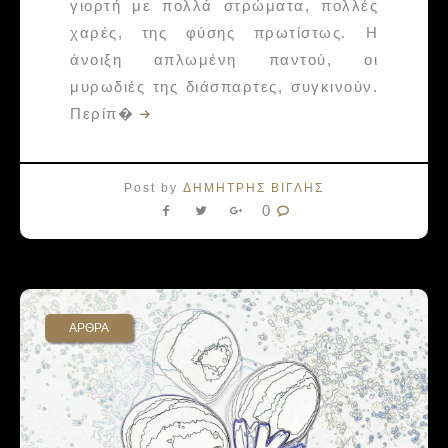
γιορτή με πολλά στρώματα, πολλές
χαρές, της φύσης πρωτίστως. Η
άνοιξη απλωμένη παντού, οι
μυρωδιές της διάσπαρτες, συγκινούν.
Περίπ�
Post by
ΔΗΜΗΤΡΗΣ ΒΙΓΛΗΣ
0
ΑΡΘΡΑ