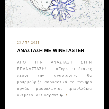
23 ΑΠΡ 2021
ΑΝΑΣΤΑΣΗ ΜΕ WINETASTER
ΑΠΟ ΤΗΝ ΑΝΑΣΤΑΣΗ ΣΤΗΝ
ΕΠΑΝΑΣΤΑΣΗ! «Ξέρω τι έκανες
πέρσι την ανάσταση», θα
μουρμούριζε σαρκαστικά το πονηρό
αρνάκι μασουλώντας τριφυλλάκια
ανέμελο. «Σε καραντί�