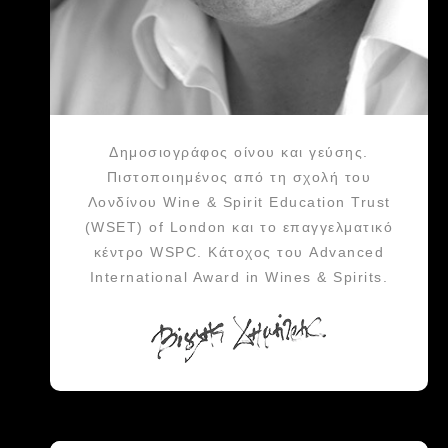
Δημοσιογράφος οίνου και γεύσης.
Πιστοποιημένος από τη σχολή του
Λονδίνου Wine & Spirit Education Trust
(WSET) of London και το επαγγελματικό
κέντρο WSPC. Κάτοχος του Advanced
International Award in Wines & Spirits.