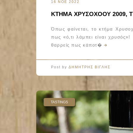
16 ΝΟΕ 2022
ΚΤΗΜΑ ΧΡΥΣΟΧΟΟΥ 2009, 
Όπως φαίνεται, το κτήμα Χρυσοχ
πως «ό,τι λάμπει είναι χρυσός»!
θαρρείς πως κάποτ�
Post by
ΔΗΜΗΤΡΗΣ ΒΙΓΛΗΣ
TASTINGS