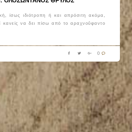
5: ΟΛΟΖΩΝΤΑΝΟΣ ΘΡΥΛΟΣ
ική, ίσως ιδιότροπη ή και απρόσιτη ακόμα,
ί κανείς να δει πίσω από το αραχνοΰφαντο
0