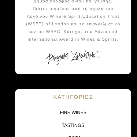
Δημοσιογράφος οίνου και γεύσης.
Πιστοποιημένος από τη σχολή του
Λονδίνου Wine & Spirit Education Trust
(WSET) of London και το επαγγελματικό
κέντρο WSPC. Κάτοχος του Advanced
International Award in Wines & Spirits.
KΑΤΗΓΟΡΙΕΣ
FINE WINES
TASTINGS