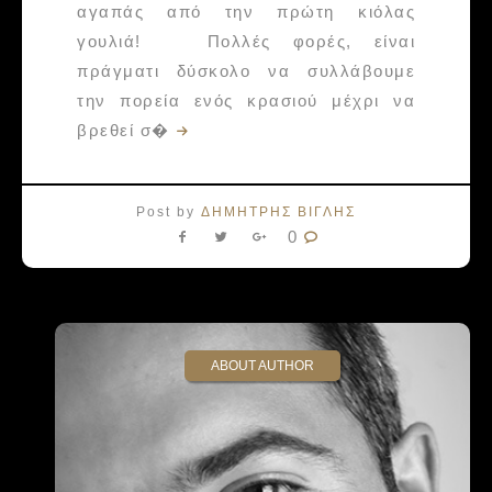
αγαπάς από την πρώτη κιόλας
γουλιά! Πολλές φορές, είναι
πράγματι δύσκολο να συλλάβουμε
την πορεία ενός κρασιού μέχρι να
βρεθεί σ�
Post by
ΔΗΜΗΤΡΗΣ ΒΙΓΛΗΣ
0
ABOUT AUTHOR