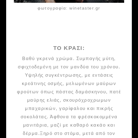
φωτογραφία: winetaster.gr
ΤΟ ΚΡΑΣΙ:
Βαθύ γκρενά χρώμα. Συμπαγής μύτη,
σφιχτοδεμένη με τον μανδύα του χρόνου.
Υψηλής συγκέντρωσης, με εντάσεις
κρεάτινης οσμής, μελωμένων μαύρων
φρούτων όπως πάστας δαμάσκηνου, πατέ
μαύρης ελιάς, σκουρόχροχρωμων
μπαχαρικών, γαρίφαλου και πικρής
σοκολάτας. Άφθονα τα φρέσκοκομμένα
μανιτάρια, μαζί με καθαρό κακάο και
δέρμα.Ξηρό στο στόμα, μετά από τον