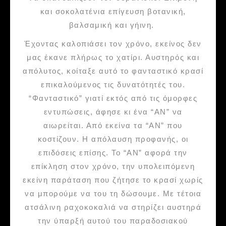
και σοκολατένια επίγευση βοτανική,
βαλσαμική και γήινη.
Έχοντας καλοπιάσει τον χρόνο, εκείνος δεν
μας έκανε πλήρως το χατίρι. Αυστηρός και
απόλυτος, κοίταξε αυτό το φανταστικό κρασί
επικαλούμενος τις δυνατότητές του.
“Φανταστικό” γιατί εκτός από τις όμορφες
εντυπώσεις, άφησε κι ένα “ΑΝ” να
αιωρείται. Από εκείνα τα “ΑΝ” που
κοστίζουν. Η απόλαυση προφανής, οι
επιδόσεις επίσης. Το “ΑΝ” αφορά την
επίκληση στον χρόνο, την υπολειπόμενη
εκείνη παράταση που ζήτησε το κρασί χωρίς
να μπορούμε να του τη δώσουμε. Με τέτοια
ατσάλινη ραχοκοκαλιά να στηρίζει αυστηρά
την ύπαρξή αυτού του παραδοσιακού