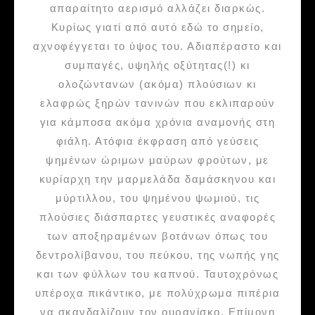
απαραίτητο αερισμό αλλάζει διαρκώς.
Κυρίως γιατί από αυτό εδώ το σημείο,
αχνοφέγγεται το ύψος του. Αδιαπέραστο και
συμπαγές, υψηλής οξύτητας(!) κι
ολοζώντανων (ακόμα) πλούσιων κι
ελαφρώς ξηρών τανινών που εκλιπαρούν
για κάμποσα ακόμα χρόνια αναμονής στη
φιάλη. Ατόφια έκφραση από γεύσεις
ψημένων ώριμων μαύρων φρούτων, με
κυρίαρχη την μαρμελάδα δαμάσκηνου και
μύρτιλλου, του ψημένου ψωμιού, τις
πλούσιες διάσπαρτες γευστικές αναφορές
των αποξηραμένων βοτάνων όπως του
δεντρολίβανου, του πεύκου, της νωπής γης
και των φύλλων του καπνού. Ταυτοχρόνως
υπέροχα πικάντικο, με πολύχρωμα πιπέρια
να σκανδαλίζουν τον ουρανίσκο. Επίμονη