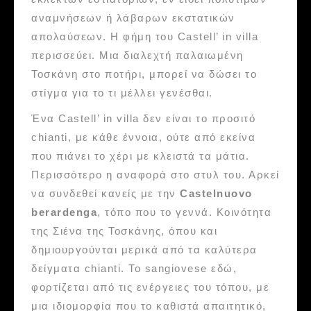
αναμνήσεων ή λάβαρων εκστατικών
απολαύσεων. Η φήμη του Castell’ in villa
περισσεύει. Μια διαλεχτή παλαιωμένη
Τοσκάνη στο ποτήρι, μπορεί να δώσει το
στίγμα για το τι μέλλει γενέσθαι.
Ένα Castell’ in villa δεν είναι το προσιτό
chianti, με κάθε έννοια, ούτε από εκείνα
που πιάνει το χέρι με κλειστά τα μάτια.
Περισσότερο η αναφορά στο στυλ του. Αρκεί
να συνδεθεί κανείς με την
Castelnuovo
berardenga
, τόπο που το γεννά. Κοινότητα
της Σιένα της Τοσκάνης, όπου και
δημιουργούνται μερικά από τα καλύτερα
δείγματα chianti. Το sangiovese εδώ,
φορτίζεται από τις ενέργειες του τόπου, με
μια ιδιομορφία που το καθιστά απαιτητικό,