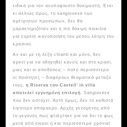
ειδικά για τον ανυποψίαστο δοκιμαστή. Έτσι
κι αλλιώς όμως, το sangiovese των
αμέτρητων προσώπων, δεν θα
χαρακτηριζόταν και η πιο δόκιμη ποικιλία
για ευρεία ικανοποίηση του μέσου λάτρη του
κρασιού.
Αν και με τη λέξη chianti και μόνο, δεν
αρκεί για να οδηγηθεί κανείς και στο κρασί,
μιας και οι αποδόσεις – πολύ περισσότερο
οι ποιότητες – διαφέρουν θεαματικά μεταξύ
τους,
η Riserva του Castell’ in villa
αποτελεί εγγυημένη επιλογή
. Sangiovese
που δεν αστοχεί. Aυτό όμως, δεν το καθιστά
λιγότερο απόμακρο. Αρχής γενομένης από
το γεγονός πως φτιάχτηκε για να δει το φως
μετά από είκοσι ή και περισσότερα χρόνια!