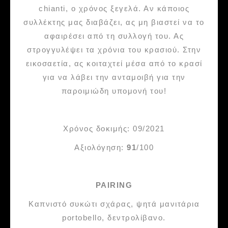
chianti, ο χρόνος ξεγελά. Αν κάποιος
συλλέκτης μας διαβάζει, ας μη βιαστεί να το
αφαιρέσει από τη συλλογή του. Ας
στρογγυλέψει τα χρόνια του κρασιού. Στην
εικοσαετία, ας κοιταχτεί μέσα από το κρασί
για να λάβει την ανταμοιβή για την
παροιμιώδη υπομονή του!
Χρόνος δοκιμής: 09/2021
Αξιολόγηση:
91
/100
PAIRING
Καπνιστό συκώτι σχάρας, ψητά μανιτάρια
portobello, δεντρολίβανο.