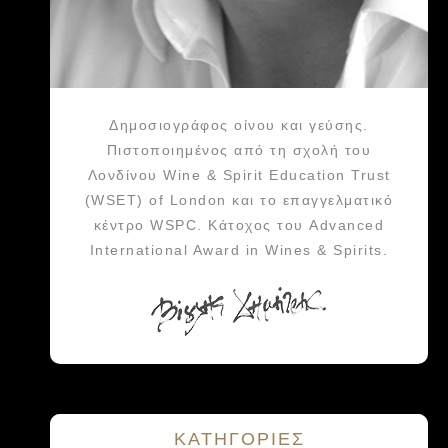
Δημοσιογράφος οίνου και γεύσης.
Πιστοποιημένος από τη σχολή του
Λονδίνου Wine & Spirit Education Trust
(WSET) of London και το επαγγελματικό
κέντρο WSPC. Κάτοχος του Advanced
International Award in Wines & Spirits.
KΑΤΗΓΟΡΙΕΣ