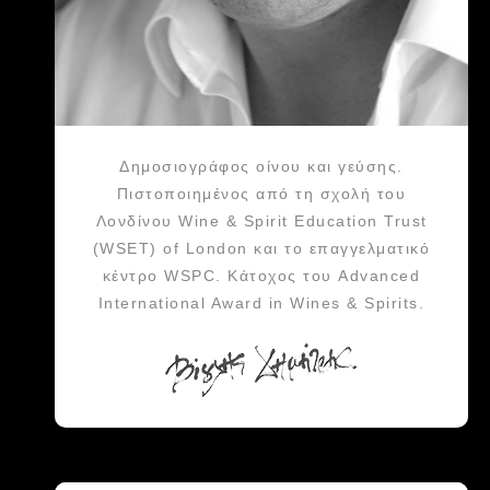
Δημοσιογράφος οίνου και γεύσης.
Πιστοποιημένος από τη σχολή του
Λονδίνου Wine & Spirit Education Trust
(WSET) of London και το επαγγελματικό
κέντρο WSPC. Κάτοχος του Advanced
International Award in Wines & Spirits.