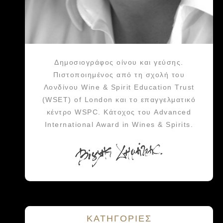
Δημοσιογράφος οίνου και γεύσης.
Πιστοποιημένος από τη σχολή του
Λονδίνου Wine & Spirit Education Trust
(WSET) of London και το επαγγελματικό
κέντρο WSPC. Κάτοχος του Advanced
International Award in Wines & Spirits.
KΑΤΗΓΟΡΙΕΣ