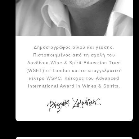
Δημοσιογράφος οίνου και γεύσης.
Πιστοποιημένος από τη σχολή του
Λονδίνου Wine & Spirit Education Trust
(WSET) of London και το επαγγελματικό
κέντρο WSPC. Κάτοχος του Advanced
International Award in Wines & Spirits.