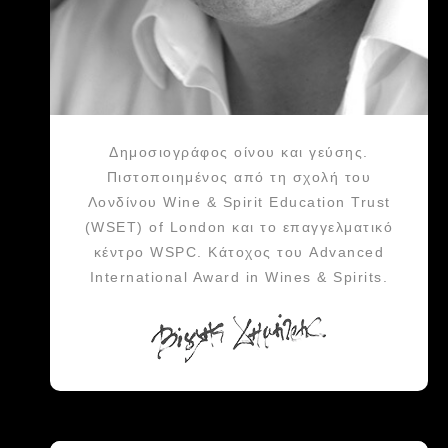
Δημοσιογράφος οίνου και γεύσης.
Πιστοποιημένος από τη σχολή του
Λονδίνου Wine & Spirit Education Trust
(WSET) of London και το επαγγελματικό
κέντρο WSPC. Κάτοχος του Advanced
International Award in Wines & Spirits.