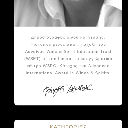
Δημοσιογράφος οίνου και γεύσης.
Πιστοποιημένος από τη σχολή του
Λονδίνου Wine & Spirit Education Trust
(WSET) of London και το επαγγελματικό
κέντρο WSPC. Κάτοχος του Advanced
International Award in Wines & Spirits.
KΑΤΗΓΟΡΙΕΣ