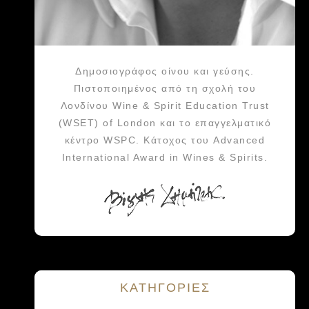
Δημοσιογράφος οίνου και γεύσης.
Πιστοποιημένος από τη σχολή του
Λονδίνου Wine & Spirit Education Trust
(WSET) of London και το επαγγελματικό
κέντρο WSPC. Κάτοχος του Advanced
International Award in Wines & Spirits.
KΑΤΗΓΟΡΙΕΣ