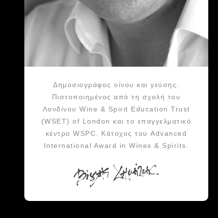
Δημοσιογράφος οίνου και γεύσης.
Πιστοποιημένος από τη σχολή του
Λονδίνου Wine & Spirit Education Trust
(WSET) of London και το επαγγελματικό
κέντρο WSPC. Κάτοχος του Advanced
International Award in Wines & Spirits.