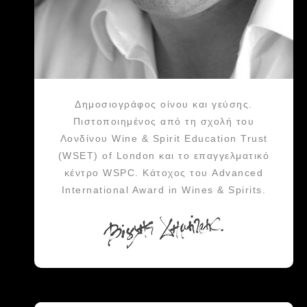
Δημοσιογράφος οίνου και γεύσης.
Πιστοποιημένος από τη σχολή του
Λονδίνου Wine & Spirit Education Trust
(WSET) of London και το επαγγελματικό
κέντρο WSPC. Κάτοχος του Advanced
International Award in Wines & Spirits.