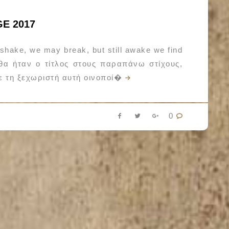
E 2017
e shake, we may break, but still awake we find
 θα ήταν ο τίτλος στους παραπάνω στίχους,
 τη ξεχωριστή αυτή οινοποί�
0