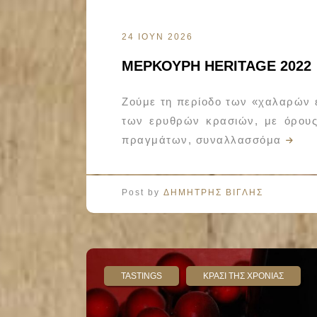
24 ΙΟΥΝ 2026
ΜΕΡΚΟΥΡΗ HERITAGE 2022
Ζούμε τη περίοδο των «χαλαρών 
των ερυθρών κρασιών, με όρους
πραγμάτων, συναλλασσόμα
Post by
ΔΗΜΗΤΡΗΣ ΒΙΓΛΗΣ
TASTINGS
ΚΡΑΣΙ ΤΗΣ ΧΡΟΝΙΑΣ