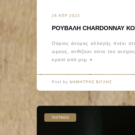
26 ΑΠΡ 2023
ΡΟΥΒΑΛΗ CHARDONNAY ΚΟΥ
Ούριος άνεμος αλλαγής πνέει στι
ώμους, ανθίζουν οίνοι του ονείρο
κρασί από μεμ
Post by
ΔΗΜΗΤΡΗΣ ΒΙΓΛΗΣ
TASTINGS