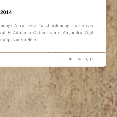
2014
onnay! Αυτό είναι Το chardonnay που κάνει
! Η Adrianna Catena και ο Alejandro Vigil
οδρόμι για να �
0