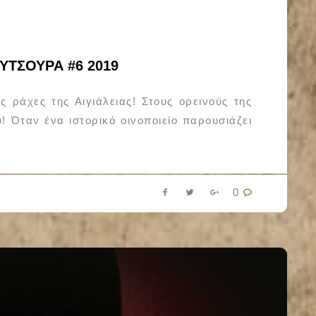
ΤΣΟΥΡΑ #6 2019
ς ράχες της Αιγιάλειας! Στους ορεινούς της
υ! Όταν ένα ιστορικό οινοποιείο παρουσιάζει
0