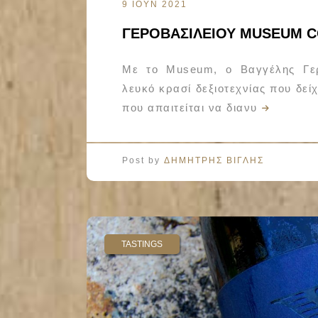
9 ΙΟΥΝ 2021
ΓΕΡΟΒΑΣΙΛΕΙΟΥ MUSEUM C
Με το Museum, ο Βαγγέλης Γερ
λευκό κρασί δεξιοτεχνίας που δε
που απαιτείται να διανυ
Post by
ΔΗΜΗΤΡΗΣ ΒΙΓΛΗΣ
TASTINGS