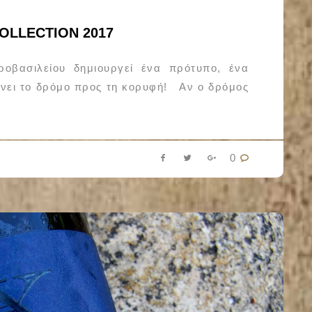
OLLECTION 2017
οβασιλείου δημιουργεί ένα πρότυπο, ένα
ίχνει το δρόμο προς τη κορυφή! Αν ο δρόμος
0