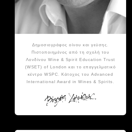
Δημοσιογράφος οίνου και γεύσης.
Πιστοποιημένος από τη σχολή του
Λονδίνου Wine & Spirit Education Trust
(WSET) of London και το επαγγελματικό
κέντρο WSPC. Κάτοχος του Advanced
International Award in Wines & Spirits.