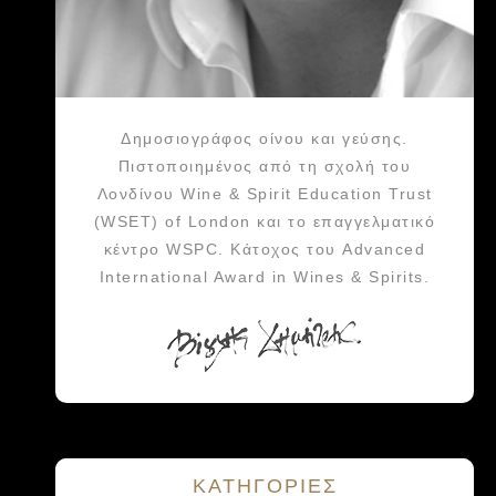
Δημοσιογράφος οίνου και γεύσης.
Πιστοποιημένος από τη σχολή του
Λονδίνου Wine & Spirit Education Trust
(WSET) of London και το επαγγελματικό
κέντρο WSPC. Κάτοχος του Advanced
International Award in Wines & Spirits.
KΑΤΗΓΟΡΙΕΣ