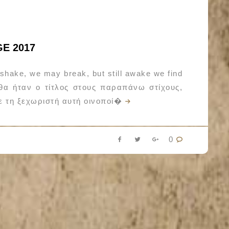
E 2017
e shake, we may break, but still awake we find
 θα ήταν ο τίτλος στους παραπάνω στίχους,
 τη ξεχωριστή αυτή οινοποί�
0