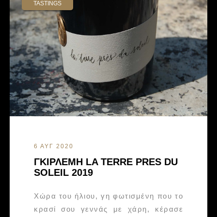
TASTINGS
6 ΑΥΓ 2020
ΓΚΙΡΛΕΜΗ LA TERRE PRES DU
SOLEIL 2019
Χώρα του ήλιου, γη φωτισμένη που το
κρασί σου γεννάς με χάρη, κέρασε