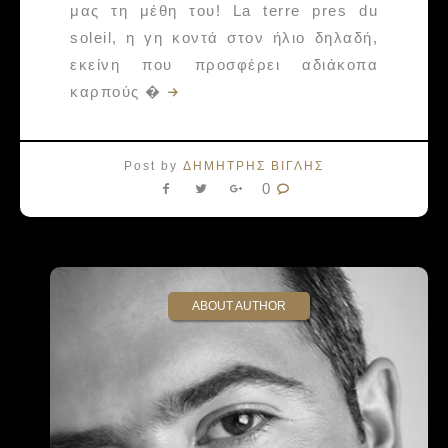
μας τη μέθη του! La terre pres du
soleil, η γη κοντά στον ήλιο δηλαδή,
εκείνη που προσφέρει αδιάκοπα
καρπούς �
Post by
ΔΗΜΗΤΡΗΣ ΒΙΓΛΗΣ
0
ABOUT AUTHOR