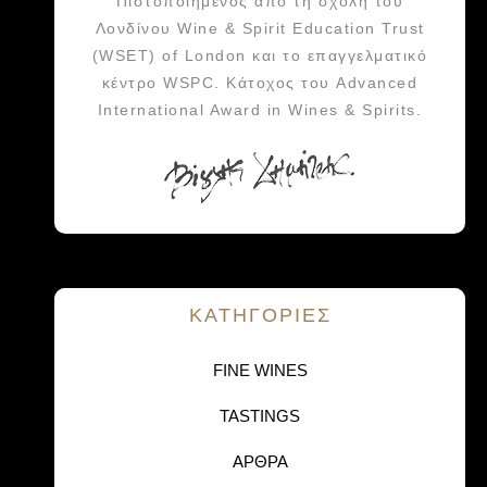
Πιστοποιημένος από τη σχολή του
Λονδίνου Wine & Spirit Education Trust
(WSET) of London και το επαγγελματικό
κέντρο WSPC. Κάτοχος του Advanced
International Award in Wines & Spirits.
KΑΤΗΓΟΡΙΕΣ
FINE WINES
TASTINGS
ΑΡΘΡΑ