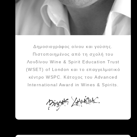
Δημοσιογράφος οίνου και γεύσης.
Πιστοποιημένος από τη σχολή του
Λονδίνου Wine & Spirit Education Trust
(WSET) of London και το επαγγελματικό
κέντρο WSPC. Κάτοχος του Advanced
International Award in Wines & Spirits.