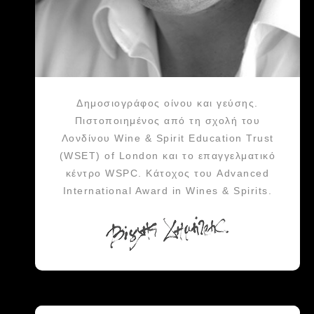
Δημοσιογράφος οίνου και γεύσης.
Πιστοποιημένος από τη σχολή του
Λονδίνου Wine & Spirit Education Trust
(WSET) of London και το επαγγελματικό
κέντρο WSPC. Κάτοχος του Advanced
International Award in Wines & Spirits.