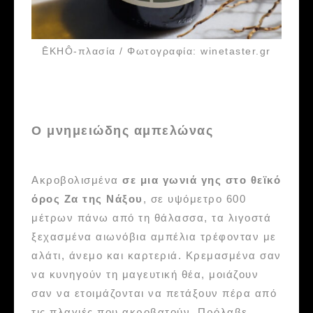
ĒKHÔ-πλασία / Φωτογραφία: winetaster.gr
Ο μνημειώδης αμπελώνας
Ακροβολισμένα
σε μια γωνιά γης στο θεϊκό
όρος Ζα της Νάξου
, σε υψόμετρο 600
μέτρων πάνω από τη θάλασσα, τα λιγοστά
ξεχασμένα αιωνόβια αμπέλια τρέφονταν με
αλάτι, άνεμο και καρτεριά. Κρεμασμένα σαν
να κυνηγούν τη μαγευτική θέα, μοιάζουν
σαν να ετοιμάζονται να πετάξουν πέρα από
τις πλαγιές που ακροβατούν. Πρόλαβε