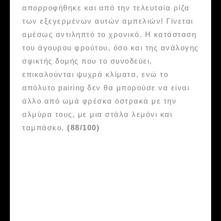
απορροφήθηκε και από την τελευταία ρίζα
των εξεγερμένων αυτών αμπελιών! Γίνεται
αμέσως αντιληπτό το χρονικό. Η κατάσταση
του άγουρου φρούτου, όσο και της ανάλογης
σφικτής δομής που το συνοδεύει,
επικαλούνται ψυχρά κλίματα, ενώ το
απόλυτο pairing δεν θα μπορούσε να είναι
άλλο από ωμά φρέσκα όστρακα με την
αλμύρα τους, με μια στάλα λεμόνι και
ταμπάσκο.
(88/100)