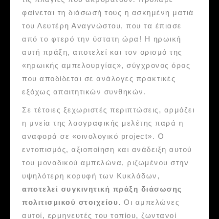
φαίνεται τη διάσωσή τους η ασκημένη ματιά
του Λευτέρη Αναγνώστου, που τα έπιασε
από το φτερό την ύστατη ώρα! Η ηρωική
αυτή πράξη, αποτελεί και τον ορισμό της
«ηρωικής αμπελουργίας», σύγχρονος όρος
που αποδίδεται σε ανάλογες πρακτικές
εξόχως απαιτητικών συνθηκών.
Σε τέτοιες ξεχωριστές περιπτώσεις, αρμόζει
η μνεία της λαογραφικής μελέτης παρά η
αναφορά σε «οινολογικό project». Ο
εντοπισμός, αξιοποίηση και ανάδειξη αυτού
του μοναδικού αμπελώνα, ριζωμένου στην
υψηλότερη κορυφή των Κυκλάδων,
αποτελεί συγκινητική πράξη διάσωσης
πολιτισμικού στοιχείου.
Οι αμπελώνες
αυτοί, ερμηνευτές του τοπίου, ζωντανοί