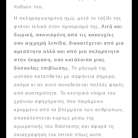
ποδιών του.
Η σκληραγωγημένη ηχώ, μετά το ταξίδι της
φτάνει τελικά στον προορισμό της.
Λιτή και
δωρική, ακονισμένη από τις κακουχίες
σαν αιχμηρή λεπίδα, διακατέχεται από μια
αμεσότητα αλλά και από μια σκληρότητα
στην έκφραση, σαν κατάλοιπα μιας
δύσκολης επιβίωσης.
Το μήνυμά της
ωστόσο κατατίθεται με σαφήνεια σήμερα,
ακόμα κι αν αυτό συνοδεύεται πολλές φορές
από αυστηρότητα. Το κεντρικό νόημα του
χρόνιου αφηγήματος που παράμεινε
κρυμμένο από τα βλέμματα των ανθρώπων,
αποκαλύπτεται κυρίως μέσω της
αρωματικής του διάστασης και αφορά τη
σκιαγράφηση του terroir όπως αυτό