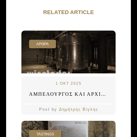
RELATED ARTICLE
ΑΡΘΡΑ
1 ΟΚΤ 2025
ΑΜΠΕΛΟΥΡΓΟΣ ΚΑΙ ΑΡΧΙΤΕΚΤΟΝΑΣ
Post by
Δημήτρης Βίγλης
TASTINGS