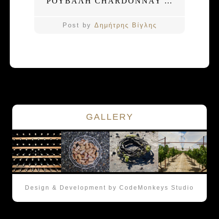
ΡΟΥΒΑΛΗ CHARDONNAY ΚΟΥΤΣΟΥΡΑ #6 2019
Post by
Δημήτρης Βίγλης
GALLERY
Design & Development by CodeMonkeys Studio