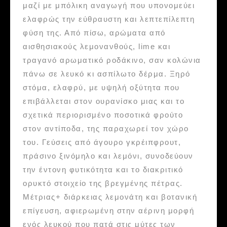
μαζί με μπόλικη αναγωγή που υπονομεύει
ελαφρώς την εύθραυστη και λεπτεπίλεπτη
φύση της. Από πίσω, αρώματα από
αισθησιακούς λεμονανθούς, lime και
τραγανό αρωματικό ροδάκινο, σαν κολώνια
πάνω σε λευκό κι ασπίλωτο δέρμα. Ξηρό
στόμα, ελαφρύ, με υψηλή οξύτητα που
επιβάλλεται στον ουρανίσκο μιας και το
σχετικά περιορισμένο ποσοτικά φρούτο
στον αντίποδα, της παραχωρεί τον χώρο
του. Γεύσεις από άγουρο γκρέιπφρουτ,
πράσινο ξινόμηλο και λεμόνι, συνοδεύουν
την έντονη φυτικότητα και το διακριτικό
ορυκτό στοιχείο της βρεγμένης πέτρας.
Μέτριας+ διάρκειας λεμονάτη και βοτανική
επίγευση, αφιερωμένη στην αέρινη μορφή
ενός λευκού που πατά στις μύτες των