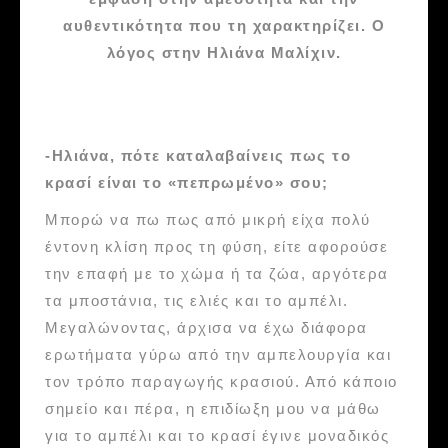
αυθεντικότητα που τη χαρακτηρίζει. Ο
λόγος στην Ηλιάνα Μαλίχιν.
-Ηλιάνα, πότε καταλαβαίνεις πως το
κρασί είναι το «πεπρωμένο» σου;
Μπορώ να πω πως από μικρή είχα πολύ
έντονη κλίση προς τη φύση, είτε αφορούσε
την επαφή με το χώμα ή τα ζώα, αργότερα
τα μποστάνια, τις ελιές και το αμπέλι.
Μεγαλώνοντας, άρχισα να έχω διάφορα
ερωτήματα γύρω από την αμπελουργία και
τον τρόπο παραγωγής κρασιού. Από κάποιο
σημείο και πέρα, η επιδίωξη μου να μάθω
για το αμπέλι και το κρασί έγινε μοναδικός