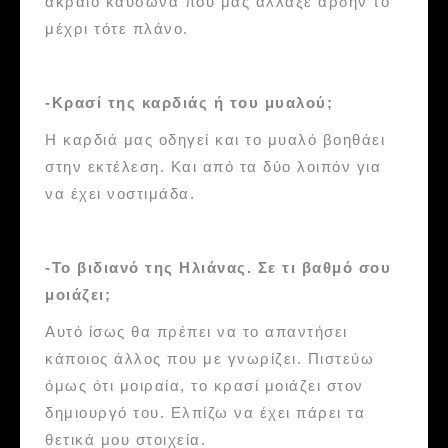
ακραίο καύσωνα που μας άλλαξε άρδην το
μέχρι τότε πλάνο.
-Kρασί της καρδιάς ή του μυαλού;
Η καρδιά μας οδηγεί και το μυαλό βοηθάει
στην εκτέλεση. Και από τα δύο λοιπόν για
να έχει νοστιμάδα.
-Το βιδιανό της Ηλιάνας. Σε τι βαθμό σου
μοιάζει;
Αυτό ίσως θα πρέπει να το απαντήσει
κάποιος άλλος που με γνωρίζει. Πιστεύω
όμως ότι μοιραία, το κρασί μοιάζει στον
δημιουργό του. Ελπίζω να έχει πάρει τα
θετικά μου στοιχεία.