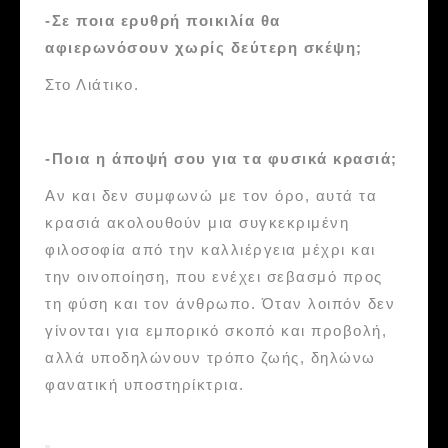
-Σε ποια ερυθρή ποικιλία θα
αφιερωνόσουν χωρίς δεύτερη σκέψη;
Στο Λιάτικο.
-Ποια η άποψή σου για τα φυσικά κρασιά;
Αν και δεν συμφωνώ με τον όρο, αυτά τα
κρασιά ακολουθούν μια συγκεκριμένη
φιλοσοφία από την καλλιέργεια μέχρι και
την οινοποίηση, που ενέχει σεβασμό προς
τη φύση και τον άνθρωπο. Όταν λοιπόν δεν
γίνονται για εμπορικό σκοπό και προβολή,
αλλά υποδηλώνουν τρόπο ζωής, δηλώνω
φανατική υποστηρίκτρια.