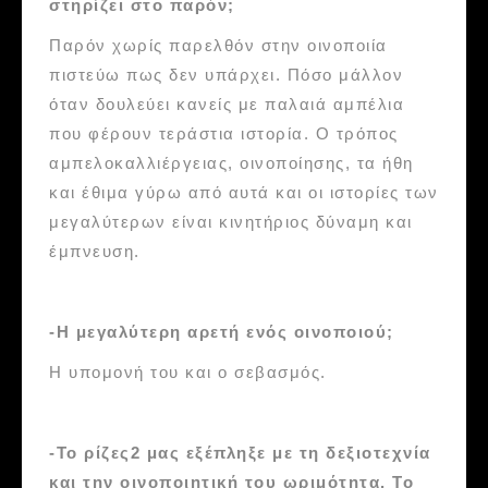
στηρίζει στο παρόν;
Παρόν χωρίς παρελθόν στην οινοποιία
πιστεύω πως δεν υπάρχει. Πόσο μάλλον
όταν δουλεύει κανείς με παλαιά αμπέλια
που φέρουν τεράστια ιστορία. Ο τρόπος
αμπελοκαλλιέργειας, οινοποίησης, τα ήθη
και έθιμα γύρω από αυτά και οι ιστορίες των
μεγαλύτερων είναι κινητήριος δύναμη και
έμπνευση.
-Η μεγαλύτερη αρετή ενός οινοποιού;
Η υπομονή του και ο σεβασμός.
-Το ρίζες2 μας εξέπληξε με τη δεξιοτεχνία
και την οινοποιητική του ωριμότητα. Το