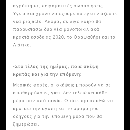
αγρόκτημα, πειραματικές οινοποιήσεις.
Υγεία και χρόνο να έχουμε να εγκαινιάζουμε
νέα projects. Ακόμα, σε λίγο καιρό θα
παρουσιάσω δύο νέα μονοποικιλιακά
κρασιά εσοδείας 2020, το Θραψαθήρι και το
Λιάτικο.
-Στο τέλος της ημέρας, ποια σκέψη
κρατάς και για την επόμενη;
Μερικές φορές, οι σκέψεις μπορούν να σε
αποθαρρύνουν, γιατί δεν τελειώνει κάθε
μέρα σαν από ταινία. Οπότε προσπαθώ να
κρατάω την αγάπη και το όραμα μου
οδηγούς για την επόμενη μέρα που θα
ξημερώσει.