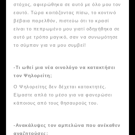
στόχος, αφιερώθηκα σε αυτό με όλο μου τον
εαυτό. Τώρα κοιτάζοντας πίσω, το κοντινό
βέβαια παρελθόν, πιστεύω ότι το κρασί
είναι το πεπρωμένο μου γιατί οδηγήθηκα σε
αυτό με τρόπο μαγικό, σαν να συνωμότησε
το σύμπαν για να μου συμβεί!
-Τι ωθεί μια νέα οινολόγο να κατακτήσει
τον Ψηλορείτη;
Ο Ψηλορείτης δεν δέχεται κατακτητές.
Είμαστε απλά το μέσο για να φανερώσει
κάποιους από τους θησαυρούς του.
-Ανακάλυψες τον αμπελώνα που ανέκαθεν
αναζητούσες;