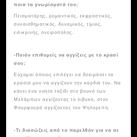
ποια τα γνωρίσματά του;
Πεισματάρης, ρομαντικός, εκφραστικός,
συναισθηματικός, δυναμικός, τίμιος,
ειλικρινής, ονειροπόλος.
-Ποιόν επιθυμείς να αγγίξεις με το κρασί
σου;
Εύχομαι όποιος επιλέγει να δοκιμάσει τα
κρασιά μου να αγγίζουν την καρδιά του. Να
κάνει ένα νοητό ταξίδι στο βουνό των
Μελάμπων αγγίζοντας το λιβυκό, στον
Φουρφουρά αγγίζοντας τον Ψηλορείτη.
-Tι διασώζεις από το παρελθόν για να σε