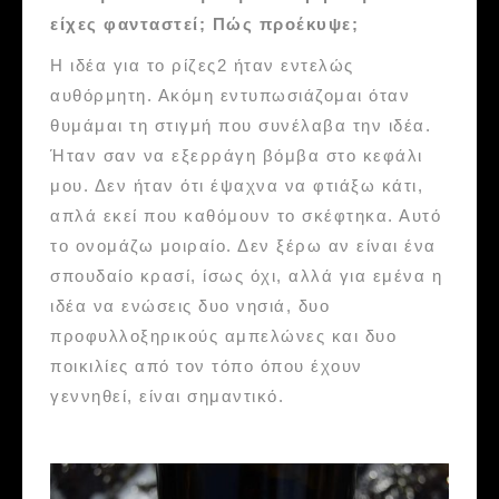
είχες φανταστεί; Πώς προέκυψε;
Η ιδέα για το ρίζες2 ήταν εντελώς
αυθόρμητη. Ακόμη εντυπωσιάζομαι όταν
θυμάμαι τη στιγμή που συνέλαβα την ιδέα.
Ήταν σαν να εξερράγη βόμβα στο κεφάλι
μου. Δεν ήταν ότι έψαχνα να φτιάξω κάτι,
απλά εκεί που καθόμουν το σκέφτηκα. Αυτό
το ονομάζω μοιραίο. Δεν ξέρω αν είναι ένα
σπουδαίο κρασί, ίσως όχι, αλλά για εμένα η
ιδέα να ενώσεις δυο νησιά, δυο
προφυλλοξηρικούς αμπελώνες και δυο
ποικιλίες από τον τόπο όπου έχουν
γεννηθεί, είναι σημαντικό.