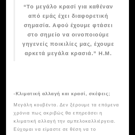
“Το μεγάλο κρασί για καθέναν
από εμάς έχει διαφορετική
σημασία. Αφού έχουμε φτάσει
στο σημείο να οινοποιούμε
γηγενείς ποικιλίες μας, έχουμε
αρκετά μεγάλα κρασιά.” Η.Μ.
-Κλιματική αλλαγή και κρασί, σκέψεις;
Μεγάλη κουβέντα. Δεν ξέρουμε τα επόμενα
χρόνια πως ακριβώς θα επηρεάσει η
κλιματική αλλαγή την αμπελοκαλλιέργεια.
Εύχομαι να είμαστε σε θέση να το