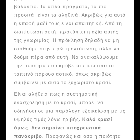
βαλάντιο. Τα απλά πράγματα, τα πιο
προσιτά, είναι τα αληθινά. Ακριβώς για αυτό
η επαφή μαζί τους είναι απαιτητική. Από τη
διαπίστωση αυτή, προκύπτει η αξία αυτής
της γνωριμίας. Η πρόκληση δηλαδή να μη
σταθούμε στην πρώτη εντύπωση, αλλά να
δούμε πέρα από αυτή. Να ανακαλύψουμε
την ποιότητα που κρύβεται πίσω από το
ταπεινό παρουσιαστικό, όπως ακριβώς
συμβαίνει με αυτό το ξεχωριστό κρασί.
Είναι αλήθεια πως η συστηματική
ενασχόληση με το κρασί, μπορεί να
οδηγήσει σε μια παράλογη εξοικείωση με τις
υψηλές τιμές λόγω τριβής.
Καλό κρασί
όμως, δεν σημαίνει υποχρεωτικά
πανάκριβο
. Προφανώς και όσο η ποιότητα