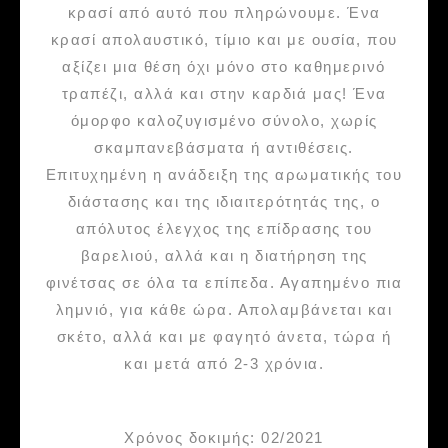
κρασί από αυτό που πληρώνουμε. Ένα
κρασί απολαυστικό, τίμιο και με ουσία, που
αξίζει μια θέση όχι μόνο στο καθημερινό
τραπέζι, αλλά και στην καρδιά μας! Ένα
όμορφο καλοζυγισμένο σύνολο, χωρίς
σκαμπανεβάσματα ή αντιθέσεις.
Επιτυχημένη η ανάδειξη της αρωματικής του
διάστασης και της ιδιαιτερότητάς της, o
απόλυτος έλεγχος της επίδρασης του
βαρελιού, αλλά και η διατήρηση της
φινέτσας σε όλα τα επίπεδα. Αγαπημένο πια
λημνιό, για κάθε ώρα. Απολαμβάνεται και
σκέτο, αλλά και με φαγητό άνετα, τώρα ή
και μετά από 2-3 χρόνια.
Χρόνος δοκιμής: 02/2021