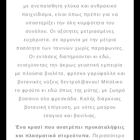
με ανεπαίσθητη γλύκα και ανθρακικό
παιχνίδισμα, είναι όπως πρέπει για να
υποστηρίξει την όλη κομψότητα του
συνόλου. Οι οξύτητες μετριασμένες
ευχάριστα, σε αρμονία με την μέτρια
ποσότητα των τανινών χωρίς παραφωνίες.
Οι εντάσεις διατηρούνται κι εδώ,
ενισχύοντας την άκρως γευστική εμπειρία
με πλούσια βιολέτα, φρέσκο γαρύφαλλο και
βοτανικές νύξεις δεντρολίβανου! Μπόλικο
το φρούτο κι εδώ όπως της μύτης, με ζωηρό
βύσσινο όλο φρεσκάδα. Καλής διάρκειας
βοτανική επίγευση, με νότες μαύρου
τσαγιού και βανίλιας.
Ένα κρασί που ανατρέπει προκαταλήψεις
και πλασματικά στερεότυπα.
Περισσότερο