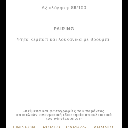
Αξιολόγηση:
89
/100
PAIRING
Ψητά κεμπάπ και λουκάνικα με θρούμπι.
-Κείμενα και φωτογραφίες του παρόντος
αποτελούν πνευματική ιδιοκτησία αποκλειστικά
του winetaster.gr-
Tags:
LIMNEON
,
PORTO CARRAS
,
ΛΗΜΝΙΟ
,