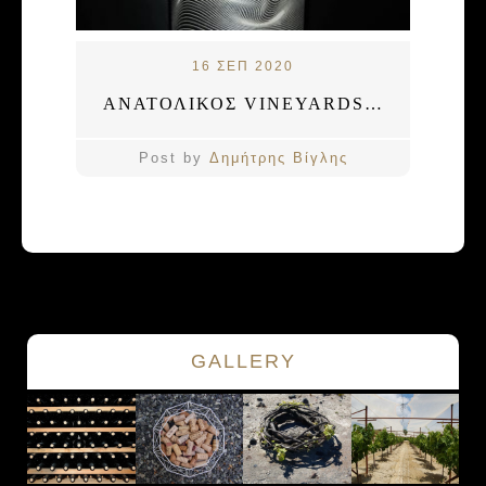
16 ΣΕΠ 2020
ΑΝΑΤΟΛΙΚΟΣ VINEYARDS: ΤΟ ΛΗΜΝΙΟ ΑΠΟ ΤΗΝ ΑΡΧΗ
Post by
Δημήτρης Βίγλης
GALLERY