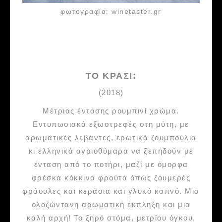
φωτογραφία: winetaster.gr
ΤΟ ΚΡΑΣΙ:
(2018)
Μέτριας έντασης ρουμπινί χρώμα.
Εντυπωσιακά εξωστρεφές στη μύτη, με
αρωματικές λεβάντες, ερωτικά ζουμπούλια
κι ελληνικά αγριοθύμαρα να ξεπηδούν με
ένταση από το ποτήρι, μαζί με όμορφα
φρέσκα κόκκινα φρούτα όπως ζουμερές
φράουλες και κεράσια και γλυκό καπνό. Μια
ολοζώντανη αρωματική έκπληξη και μια
καλή αρχή! Το ξηρό στόμα, μετρίου όγκου,