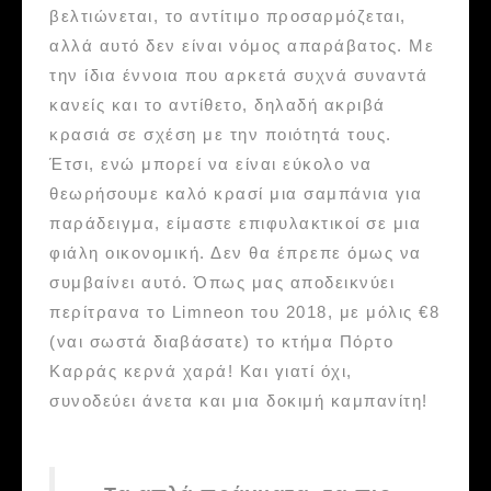
βελτιώνεται, το αντίτιμο προσαρμόζεται,
αλλά αυτό δεν είναι νόμος απαράβατος. Με
την ίδια έννοια που αρκετά συχνά συναντά
κανείς και το αντίθετο, δηλαδή ακριβά
κρασιά σε σχέση με την ποιότητά τους.
Έτσι, ενώ μπορεί να είναι εύκολο να
θεωρήσουμε καλό κρασί μια σαμπάνια για
παράδειγμα, είμαστε επιφυλακτικοί σε μια
φιάλη οικονομική. Δεν θα έπρεπε όμως να
συμβαίνει αυτό. Όπως μας αποδεικνύει
περίτρανα το Limneon του 2018, με μόλις €8
(ναι σωστά διαβάσατε) το κτήμα Πόρτο
Καρράς κερνά χαρά! Και γιατί όχι,
συνοδεύει άνετα και μια δοκιμή καμπανίτη!