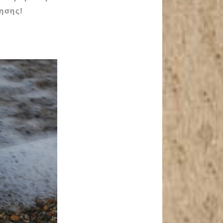
ησης!