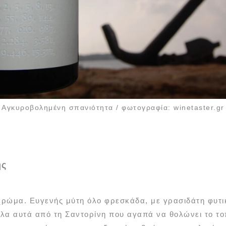
Αγκυροβολημένη σπανιότητα / φωτογραφία: winetaster.gr
ης
χρώμα. Ευγενής μύτη όλο φρεσκάδα, με γρασιδάτη φυτι
λα αυτά από τη Σαντορίνη που αγαπά να θολώνει το το