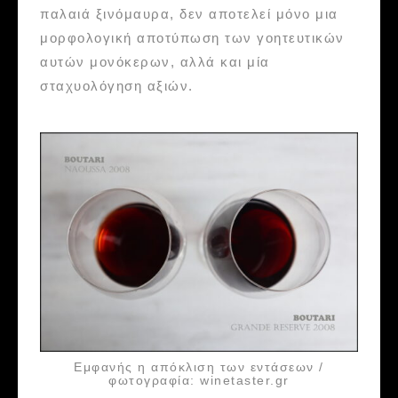
παλαιά ξινόμαυρα, δεν αποτελεί μόνο μια
μορφολογική αποτύπωση των γοητευτικών
αυτών μονόκερων, αλλά και μία
σταχυολόγηση αξιών.
Εμφανής η απόκλιση των εντάσεων /
φωτογραφία: winetaster.gr