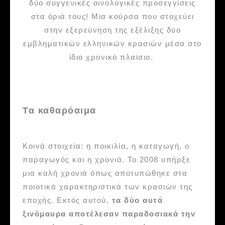
δύο συγγενικές οινολογικές προσεγγίσεις
στα όριά τους! Μια κούρσα που στοχεύει
στην εξερεύνηση της εξέλιξης δύο
εμβληματικών ελληνικών κρασιών μέσα στο
ίδιο χρονικό πλαίσιο.
Τα καθαρόαιμα
Κοινά στοιχεία: η ποικιλία, η καταγωγή, ο
παραγωγός και η χρονιά. Το 2008 υπήρξε
μια καλή χρονιά όπως αποτυπώθηκε στα
ποιοτικά χαρακτηριστικά των κρασιών της
εποχής. Εκτός αυτού,
τα δύο αυτά
ξινόμαυρα αποτέλεσαν παραδοσιακά την