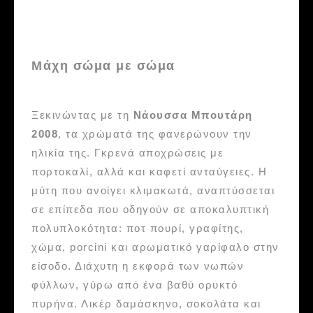
Μάχη σώμα με σώμα
Ξεκινώντας με τη
Νάουσσα Μπουτάρη
2008
, τα χρώματά της φανερώνουν την
ηλικία της. Γκρενά αποχρώσεις με
πορτοκαλί, αλλά και καφετί ανταύγειες. Η
μύτη που ανοίγει κλιμακωτά, αναπτύσσεται
σε επίπεδα που οδηγούν σε αποκαλυπτική
πολυπλοκότητα: ποτ πουρί, γραφίτης,
χώμα, porcini και αρωματικό γαρίφαλο στην
είσοδο. Διάχυτη η εκφορά των νωπών
φύλλων, γύρω από ένα βαθύ ορυκτό
πυρήνα. Λικέρ δαμάσκηνο, σοκολάτα και