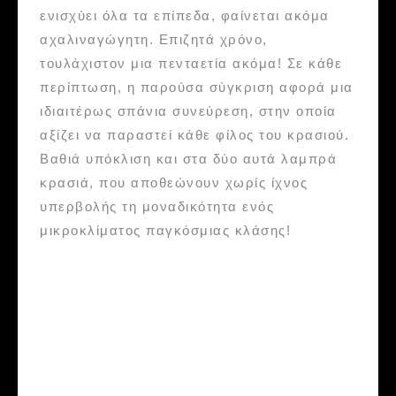
ενισχύει όλα τα επίπεδα, φαίνεται ακόμα
αχαλιναγώγητη. Επιζητά χρόνο,
τουλάχιστον μια πενταετία ακόμα! Σε κάθε
περίπτωση, η παρούσα σύγκριση αφορά μια
ιδιαιτέρως σπάνια συνεύρεση, στην οποία
αξίζει να παραστεί κάθε φίλος του κρασιού.
Βαθιά υπόκλιση και στα δύο αυτά λαμπρά
κρασιά, που αποθεώνουν χωρίς ίχνος
υπερβολής τη μοναδικότητα ενός
μικροκλίματος παγκόσμιας κλάσης!