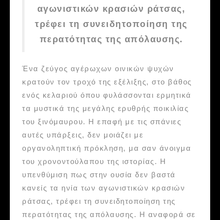
αγωνιστικών κρασιών ράτσας,
τρέφει τη συνειδητοποίηση της
περατότητας της απόλαυσης.
Ένα ζεύγος αγέρωχων οινικών ψυχών
κρατούν τον τροχό της εξέλιξης, στο βάθος
ενός κελαριού όπου φυλάσσονται ερμητικά
τα μυστικά της μεγάλης ερυθρής ποικιλίας
του ξινόμαυρου. Η επαφή με τις σπάνιες
αυτές υπάρξεις, δεν μοιάζει με
οργανοληπτική πρόκληση, μα σαν άνοιγμα
του χρονοντούλαπου της ιστορίας. Η
υπενθύμιση πως στην ουσία δεν βαστά
κανείς τα ηνία των αγωνιστικών κρασιών
ράτσας, τρέφει τη συνειδητοποίηση της
περατότητας της απόλαυσης. Η αναφορά σε