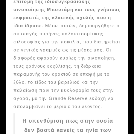
επιτομή της ιδιοσυγκρασιακής
οινοποίησης Μπουτάρη
και τους γνήσιους
εκφραστές της κλασικής σχολής που η
ίδια ίδρυσε.
Μέσω αυτών, δημιουργήθηκε ο
συμπαγής πυρήνας παλαιοκοσμίτικης
φιλοσοφίας για την ποικιλία, που διατηρείται
σε γενικές γραμμές ως τις μέρες μας. Οι
διαφορές αφορούν κυρίως την οινοποίηση,
τους χρόνους εκχύλισης, τη διάρκεια
παραμονής του κρασιού σε επαφή με το
ξύλο, το είδος του βαρελιού και την
παλαίωση πριν την κυκλοφορία τους στην
αγορά, με την Grande Reserve εκδοχή να
απολαμβάνει το μερίδιο του λέοντος.
Η υπενθύμιση πως στην ουσία
δεν βαστά κανείς τα ηνία των