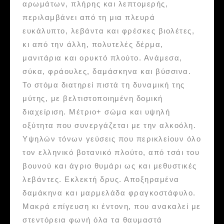
αρωμάτων, πλήρης και λεπτομερής,
περιλαμβάνει από τη μια πλευρά
ευκάλυπτο, λεβάντα και φρέσκες βιολέτες,
κι από την άλλη, πολυτελές δέρμα,
μανιτάρια και ορυκτό πλούτο. Ανάμεσα,
σύκα, φράουλες, δαμάσκηνα και βύσσινα.
Το στόμα διατηρεί πιστά τη δυναμική της
μύτης, με βελτιστοποιημένη δομική
διαχείριση. Μέτριο+ σώμα και υψηλή
οξύτητα που συνεργάζεται με την αλκοόλη.
Υψηλών τόνων γεύσεις που περικλείουν όλο
τον ελληνικό βοτανικό πλούτο, από τσάι του
βουνού και άγριο θυμάρι ως και μεθυστικές
λεβάντες. Εκλεκτή δρυς. Αποξηραμένα
δαμάκηνα και μαρμελάδα φραγκοστάφυλο.
Μακρά επίγευση κι έντονη, που ανακαλεί με
στεντόρεια φωνή όλα τα θαυμαστά