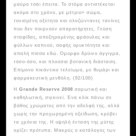
μαύρο τσάι έπειτα. Το στόμα αντιστέκεται
ακόμα στο χρόνο, με μέτριο+ σώμα,
τονισμένη οξύτητα και ολοζώντανες τανίνες
που δεν παιρνούν απαρατήρητες. Γεύση
σταφίδας, αποξηραμένης φράουλας και
φύλλων καπνού, σαφής ορυκτότητα και
απαλή πίσσα εδώ. Όμορφο δρύινο άγγιγμα,
τόσο-όσο, και πλούσια βοτανική διάσταση.
Επίμονο πικάντικο τελείωμα, με θυμάρι και
φαρμακευτική μενθόλη. (92/100)
Η
Grande Reserve 2008
σαρωτική και
καθηλωτική, σιγκινεί. Ένα κλίκ πάνω σε
βάθος χρώματος από την αδελφή της, αλλά
χωρίς την προχωρημένη οξείδωση, κρύβει
τα χρόνια της. Η υψηλή ένταση της μύτης
ορίζει πρότυπα. Μακρύς ο κατάλογος των