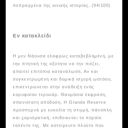
πεπραγμένα της οινικής ιστορίας. (94/100)
Εν κατακλείδι
Η μεν Νάουσα ελαφρώς καταβεβλημένη, με
την πτητική της οξύτητα να την πιέζει,
απαιτεί επιτόπια κατανάλωση. Αν και
συγκεντρωμένη και δομικά ισχυρή ωστόσο,
επικεντρώνεται στην ανάδειξη ενός
κορυφαίου τερουάρ. Θαυμάσια έκφραση,
σπανιότατη απόδοση. Η Grande Reserve
προσπερνά με ευκολία τη στιγμή, πάνοπλη
και χαρισματική, επιδεικνύει το πηγαίο
ταλέντο της. Με αστείρευτο πλούτο που