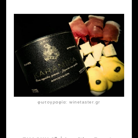
φωτογραφία: winetaster.gr
η