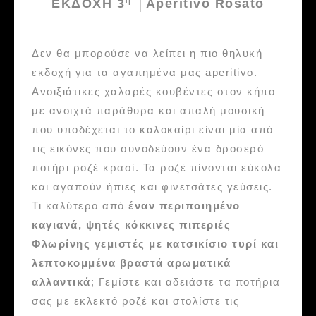
ΕΚΔΟΧΗ 3
│Αperitivo Rosato
Δεν θα μπορούσε να λείπει η πιο θηλυκή
εκδοχή για τα αγαπημένα μας aperitivo.
Ανοιξιάτικες χαλαρές κουβέντες στον κήπο
με ανοιχτά παράθυρα και απαλή μουσική
που υποδέχεται το καλοκαίρι είναι μία από
τις εικόνες που συνοδεύουν ένα δροσερό
ποτήρι ροζέ κρασί. Τα ροζέ πίνονται εύκολα
και αγαπούν ήπιες και φινετσάτες γεύσεις.
Τι καλύτερο από
έναν περιποιημένο
καγιανά, ψητές κόκκινες πιπεριές
Φλωρίνης γεμιστές με κατσικίσιο τυρί και
λεπτοκομμένα βραστά αρωματικά
αλλαντικά
; Γεμίστε και αδειάστε τα ποτήρια
σας με εκλεκτό ροζέ και στολίστε τις