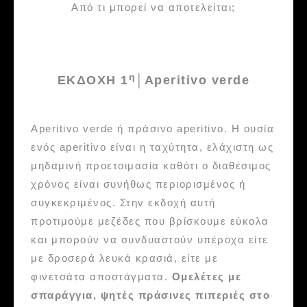
Από τι μπορεί να αποτελείται;
η
ΕΚΔΟΧΗ 1
│Aperitivo verde
Aperitivo verde ή πράσινο aperitivo. Η ουσία
ενός aperitivo είναι η ταχύτητα, ελάχιστη ως
μηδαμινή προετοιμασία καθότι ο διαθέσιμος
χρόνος είναι συνήθως περιορισμένος ή
συγκεκριμένος. Στην εκδοχή αυτή
προτιμούμε μεζέδες που βρίσκουμε εύκολα
και μπορούν να συνδυαστούν υπέροχα είτε
με δροσερά λευκά κρασιά, είτε με
φινετσάτα αποστάγματα.
Ομελέτες με
σπαράγγια, ψητές πράσινες πιπεριές στο