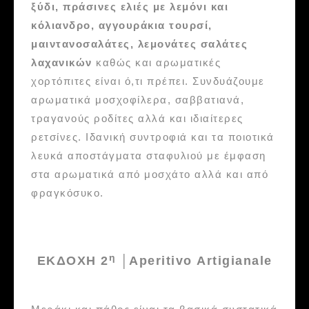
ξύδι, πράσινες ελιές με λεμόνι και
κόλιανδρο, αγγουράκια τουρσί,
μαιντανοσαλάτες, λεμονάτες σαλάτες
λαχανικών
καθώς και αρωματικές
χορτόπιτες είναι ό,τι πρέπει. Συνδυάζουμε
αρωματικά μοσχοφίλερα, σαββατιανά,
τραγανούς ροδίτες αλλά και ιδιαίτερες
ρετσίνες. Ιδανική συντροφιά και τα ποιοτικά
λευκά αποστάγματα σταφυλιού με έμφαση
στα αρωματικά από μοσχάτο αλλά και από
φραγκόσυκο.
η
ΕΚΔΟΧΗ 2
│Α
peritivo
Artigianale