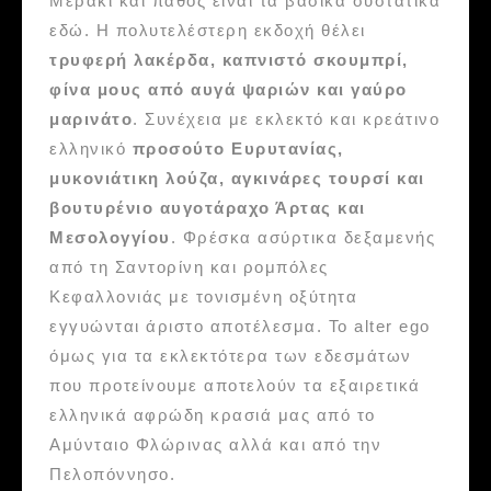
Μεράκι και πάθος είναι τα βασικά συστατικά
εδώ. Η πολυτελέστερη εκδοχή θέλει
τρυφερή λακέρδα, καπνιστό σκουμπρί,
φίνα μους από αυγά ψαριών και γαύρο
μαρινάτο
. Συνέχεια με εκλεκτό και κρεάτινο
ελληνικό
προσούτο Ευρυτανίας,
μυκονιάτικη λούζα, αγκινάρες τουρσί και
βουτυρένιο αυγοτάραχο Άρτας και
Μεσολογγίου
. Φρέσκα ασύρτικα δεξαμενής
από τη Σαντορίνη και ρομπόλες
Κεφαλλονιάς με τονισμένη οξύτητα
εγγυώνται άριστο αποτέλεσμα. Το alter ego
όμως για τα εκλεκτότερα των εδεσμάτων
που προτείνουμε αποτελούν τα εξαιρετικά
ελληνικά αφρώδη κρασιά μας από το
Αμύνταιο Φλώρινας αλλά και από την
Πελοπόννησο.