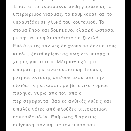
Έπονται τα γερασμένα άνθη γαρδένιας, ο
υπερώριμος γιαρμάς, το κουμκουάτ και το
νεραντζάκι σε γλυκό του κουταλιού. Το
στόμα ξηρό και δομημένο, ελαφρύ ωστόσο,
με την έντονη λιπαρότητα να ξεγελά.
Ευδιάκριτες τανίνες δείχνουν τα δόντια τους
κι εδώ, ξεκαθαρίζοντας πως δεν υπάρχει
χώρος για αστεία. Μέτρια+ οξύτητα,
απαραίτητη κι ανακουφιστική. Γεύσεις
μέτριας έντασης επιζούν μέσα από την
οξειδωτική επέλαση, με βοτανικό κυρίως
πυρήνα, γύρω από τον οποίο
περιστρέφονται βαριές ανθικές νύξεις και
απαλές νότες από φλούδες υπερώριμων
εσπεριδοειδών. Επίμονης διάρκειας
επίγευση, τανική, με την πίκρα του