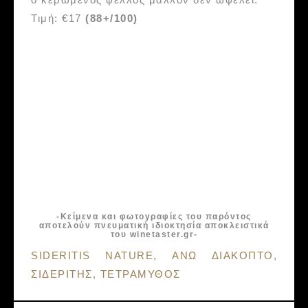
Τιμή: €17
(88+/100)
-Κείμενα και φωτογραφίες του παρόντος
αποτελούν πνευματική ιδιοκτησία αποκλειστικά
του winetaster.gr-
Tags:
SIDERITIS NATURE
,
ΑΝΩ ΔΙΑΚΟΠΤΟ
,
ΣΙΔΕΡΙΤΗΣ
,
ΤΕΤΡΑΜΥΘΟΣ