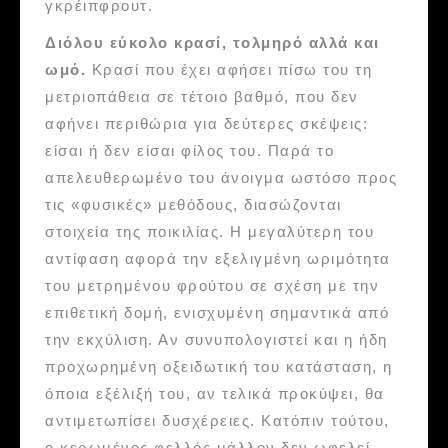
γκρέιπφρουτ.
Διόλου εύκολο κρασί, τολμηρό αλλά και
ωμό.
Κρασί που έχει αφήσει πίσω του τη
μετριοπάθεια σε τέτοιο βαθμό, που δεν
αφήνει περιθώρια για δεύτερες σκέψεις:
είσαι ή δεν είσαι φίλος του. Παρά το
απελευθερωμένο του άνοιγμα ωστόσο προς
τις «φυσικές» μεθόδους, διασώζονται
στοιχεία της ποικιλίας. Η μεγαλύτερη του
αντίφαση αφορά την εξελιγμένη ωριμότητα
του μετρημένου φρούτου σε σχέση με την
επιθετική δομή, ενισχυμένη σημαντικά από
την εκχύλιση. Αν συνυπολογιστεί και η ήδη
προχωρημένη οξειδωτική του κατάσταση, η
όποια εξέλιξή του, αν τελικά προκύψει, θα
αντιμετωπίσει δυσχέρειες. Κατόπιν τούτου,
ο κερωμένος φελλός μάλλον δεν ωφελεί.