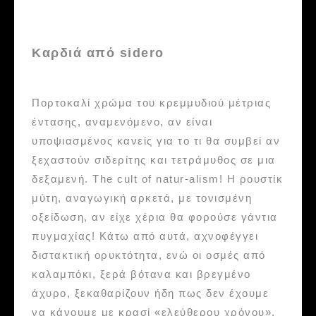
Καρδιά από sidero
Πορτοκαλί χρώμα του κρεμμυδιού μέτριας
έντασης, αναμενόμενο, αν είναι
υποψιασμένος κανείς για το τι θα συμβεί αν
ξεχαστούν σιδερίτης και τετράμυθος σε μια
δεξαμενή. The cult of natur-alism! Η ρουστίκ
μύτη, αναγωγική αρκετά, με τονισμένη
οξείδωση, αν είχε χέρια θα φορούσε γάντια
πυγμαχίας! Κάτω από αυτά, αχνοφέγγει
διστακτική ορυκτότητα, ενώ οι οσμές από
καλαμπόκι, ξερά βότανα και βρεγμένο
άχυρο, ξεκαθαρίζουν ήδη πως δεν έχουμε
να κάνουμε με κρασί «ελεύθερου χρόνου».