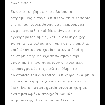
αλλοιώσεις.
Σε αυτό το ήδη σφικτό πλαίσιο, ο
τετράμυθος εισάγει επιπλέον τη φιλοσοφία
της ήπιας παρέμβασης σαν χειρουργική
χωρίς αναισθητικό! Με επίγνωση του
εγχειρήματος όμως, και με σταθερό χέρι,
φαίνεται να τολμά μια τομή στην ποικιλία,
επιδιώκοντας να χαρίσει στον σιδερίτη
δεύτερη ζωή! Με εξασφαλισμένη την
υποστήριξη που παρέχουν οι ποιοτικές
προδιαγραφές της πρώτης ύλης, το
οινοποιείο του Διακοπτού επιχειρεί ένα βήμα
πιο πέρα, εφαρμόζοντας αυτό για το οποίο
διακρίνεται:
avant garde οινοποίηση με
ενσωματωμένα στοιχεία βαθιάς
παράδοσης
. Εκεί όπου πολλοί θα