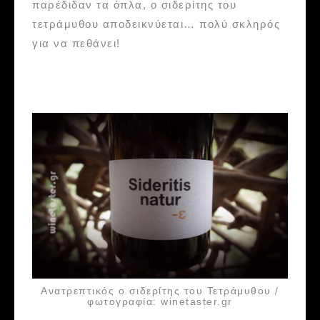
παρέδιδαν τα όπλα, ο σιδερίτης του
τετράμυθου αποδεικνύεται… πολύ σκληρός
για να πεθάνει!
Ανατρεπτικός ο σιδερίτης του Τετράμυθου /
φωτογραφία: winetaster.gr