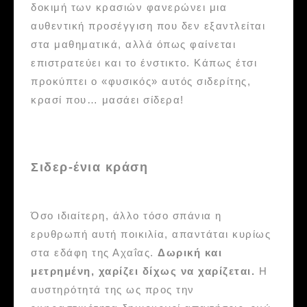
δοκιμή των κρασιών φανερώνει μια
αυθεντική προσέγγιση που δεν εξαντλείται
στα μαθηματικά, αλλά όπως φαίνεται
επιστρατεύει και το ένστικτο. Κάπως έτσι
προκύπτει ο «φυσικός» αυτός σιδερίτης,
κρασί που… μασάει σίδερα!
Σιδερ-ένια κράση
Όσο ιδιαίτερη, άλλο τόσο σπάνια η
ερυθρωπή αυτή ποικιλία, απαντάται κυρίως
στα εδάφη της Αχαΐας.
Δωρική και
μετρημένη, χαρίζει δίχως να χαρίζεται.
Η
αυστηρότητά της ως προς την