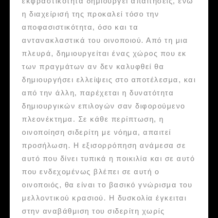
εκφραστικότητα δημιουργεί απαιτήσεις, ενώ
η διαχείρισή της προκαλεί τόσο την
αποφασιστικότητα, όσο και τα
αντανακλαστικά του οινοποιού. Από τη μια
πλευρά, δημιουργείται ένας χώρος που εκ
των πραγμάτων αν δεν καλυφθεί θα
δημιουργήσει ελλείψεις στο αποτέλεσμα, και
από την άλλη, παρέχεται η δυνατότητα
δημιουργικών επιλογών σαν διφορούμενο
πλεονέκτημα. Σε κάθε περίπτωση, η
οινοποίηση σιδερίτη με νόημα, απαιτεί
προσήλωση. Η εξισορρόπηση ανάμεσα σε
αυτό που δίνει τυπικά η ποικιλία και σε αυτό
που ενδεχομένως βλέπει σε αυτή ο
οινοποιός, θα είναι το βασικό γνώρισμα του
μελλοντικού κρασιού. Η δυσκολία έγκειται
στην αναβάθμιση του σιδερίτη χωρίς