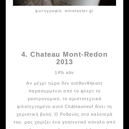
φωτογραφία: winetaster.gr
4. Chateau Mont-Redon
2013
14% abv
Αν μέχρι τώρα δεν αισθανθήκατε
παρασυρμένοι από το φλερτ το
γαστρονομικό, το αριστοτεχνικά
φιλοτεχνημένο αυτό Châteauneuf δίνει τη
χαριστική βολή. Ο Ροδανός στα καλύτερά
του, μας χαρίζει ένα γοητευτικό σύνολο από