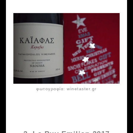
φωτογραφία: winetaster.gr