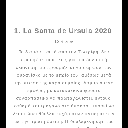
1. La Santa de Ursula 2020
12% abv
Το διαμάντι αυτό από την Τενερίφη, δεν
προσφέρεται απλώς για μια δυναμική
εκκίνηση, μα προορίζεται να σαρώσει τον
ουρανίσκο με το μπρίο του, αμέσως μετά
την πτώση της καρό σημαίας! Αρμυρισμένο
ερυθρό, με κατακόκκινο φρούτο
συναρπαστικό να πρωταγωνιστεί, έντονο,
καθαρό και τραγανό στο έπακρο, μπορεί να
ξεσηκώσει θύελλα ευχάριστων αντιδράσεων
με την πρώτη δοκιμή. Η δουλεμένη υφή του