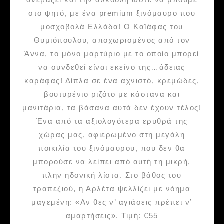
στο ψητό, με ένα premium ξινόμαυρο που
μοσχοβολά Ελλάδα! Ο Καϊάφας του
Θυμιόπουλου, αποχωρισμένος από τον
Άννα, το μόνο μαρτύριο με το οποίο μπορεί
να συνδεθεί είναι εκείνο της…άδειας
καράφας! Δίπλα σε ένα αχνιστό, κρεμώδες,
βουτυρένιο ριζότο με κάστανα και
μανιτάρια, τα βάσανα αυτά δεν έχουν τέλος!
Ένα από τα αξιολογότερα ερυθρά της
χώρας μας, αφιερωμένο στη μεγάλη
ποικιλία του ξινόμαυρου, που δεν θα
μπορούσε να λείπει από αυτή τη μικρή,
πλην ηδονική λίστα. Στο βάθος του
τραπεζιού, η Αρλέτα ψελλίζει με νόημα
μαγεμένη: «Αν θες ν’ αγιάσεις πρέπει ν’
αμαρτήσεις». Τιμή: €55