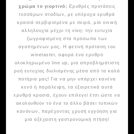
χρώμα το γιορτινό;
Ερυθρές προτάσεις
τεσσάρων σταδίων, με υπέροχα ερυθρά
κρασιά σερβιρισμένα με σειρά, μία οινική
αλληλουχία μέχρι τη νίκη: την ευτυχία
ζωγραφισμένη στα πρόσωπα των
αγαπημένων μας. Η φετινή πρόταση του
winetaster, αφορά ένα ερυθρό
ολοκληρωμένο line up, μια απροβλημάτιστη
ροή ευτυχίας διυλισμένης μέσα από τα καλά
ποτήρια μας! Για να μην υπάρχει κανένα
κενό ή παράλειψη, τα εξαιρετικά αυτά
ερυθρά κρασιά, έχουν επιλεγεί έτσι ώστε να
ακολουθούν το ένα το άλλο βάσει τυπικών
κανόνων, παρέχοντας χρυσή εγγύηση για
μια αξέχαστη γαστρονομική πτήση!