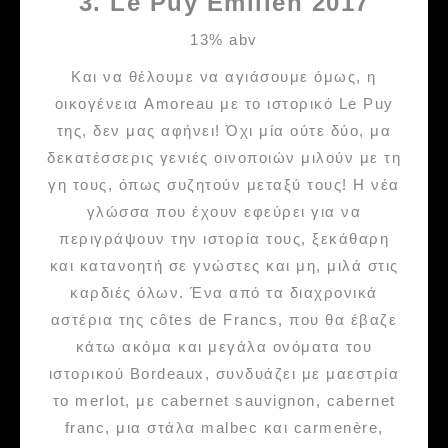
3. Le Puy Emilien 2017
13% abv
Και να θέλουμε να αγιάσουμε όμως, η
οικογένεια Amoreau με το ιστορικό Le Puy
της, δεν μας αφήνει! Όχι μία ούτε δύο, μα
δεκατέσσερις γενιές οινοποιών μιλούν με τη
γη τους, όπως συζητούν μεταξύ τους! Η νέα
γλώσσα που έχουν εφεύρει για να
περιγράψουν την ιστορία τους, ξεκάθαρη
και κατανοητή σε γνώστες και μη, μιλά στις
καρδιές όλων. Ένα από τα διαχρονικά
αστέρια της côtes de Francs, που θα έβαζε
κάτω ακόμα και μεγάλα ονόματα του
ιστορικού Bordeaux, συνδυάζει με μαεστρία
το merlot, με cabernet sauvignon, cabernet
franc, μια στάλα malbec και carmenère,