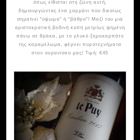
όπως είθισται στη ζώνη αυτή,
δημιουργώντας ένα χαρμάνι που δικαίως
σημαίνει “ύψωμα” ή “βάθρο”! Μαζί του μια
αριστοκρατική βοδινή κοπή μετρίως ψημένη
πάνω σε θράκα, με το γλυκό ξηροκαρπάτο
της καραμέλωμα, φέρνει πυροτεχνήματα
στον ουρανίσκο μας! Τιμή: €45