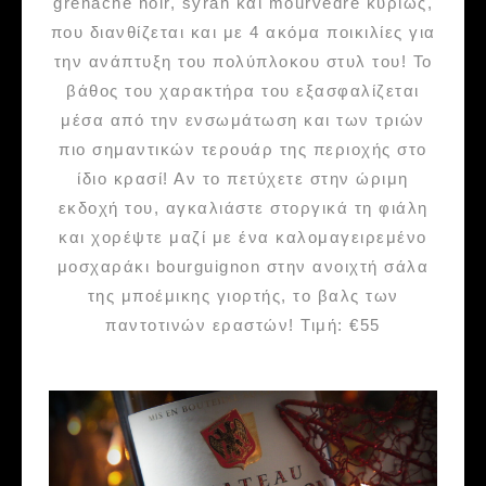
grenache noir, syrah και mourvèdre κυρίως,
που διανθίζεται και με 4 ακόμα ποικιλίες για
την ανάπτυξη του πολύπλοκου στυλ του! Το
βάθος του χαρακτήρα του εξασφαλίζεται
μέσα από την ενσωμάτωση και των τριών
πιο σημαντικών τερουάρ της περιοχής στο
ίδιο κρασί! Αν το πετύχετε στην ώριμη
εκδοχή του, αγκαλιάστε στοργικά τη φιάλη
και χορέψτε μαζί με ένα καλομαγειρεμένο
μοσχαράκι bourguignon στην ανοιχτή σάλα
της μποέμικης γιορτής, το βαλς των
παντοτινών εραστών! Τιμή: €55