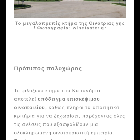
Το μεγαλοπρεπές κτήμα της Οινότριας γης
/ Φωτογραφία: winetaster.gr
Πρότυπος πολυχώρος
Το φιλόξενο κτήμα στο Καπανδρίτι
αποτελεί
υπόδειγμα επισκέψιμου
οινοποιείου,
καθώς πληροί τα απαιτητικά
κριτήρια για να ξεχωρίσει, παρέχοντας όλες
τις ανέσεις που εξασφαλίζουν μια
ολοκληρωμένη οινοτουριστική εμπειρία.