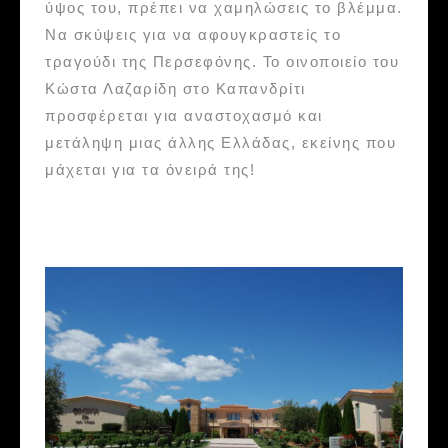
ύψος του, πρέπει να χαμηλώσεις το βλέμμα.
Να σκύψεις για να αφουγκραστείς το
τραγούδι της Περσεφόνης. Το οινοποιείο του
Κώστα Λαζαρίδη στο Καπανδρίτι
προσφέρεται για αναστοχασμό και
μετάληψη μιας άλλης Ελλάδας, εκείνης που
μάχεται για τα όνειρά της!