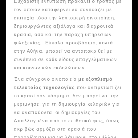
Ευχάριστη εντύπωση προκαλεί ο τρόπος με
τον οποίον καταφέρνει να συνδυάζει με
επιτυχία τόσο την λεπτομερή οινοποίηση,
δημιουργώντας αξιόλογα και διαχρονικά
κρασιά, όσο και την παροχή υπηρεσιών
φιλοξενίας. Εύκολα προσβάσιμο, κοντά
στην Αθήνα, μπορεί να ανταποκριθεί με
συνέπεια σε κάθε είδους επαγγελματικών
και κοινωνικών εκδηλώσεων.
Ένα σύγχρονο οινοποιείο
με εξοπλισμό
τελευταίας τεχνολογίας
που αντιμετωπίζει
το κρασί σαν κόσμημα, δεν μπορεί να μην
μεριμνήσει για τη δημιουργία κελαριών για
να αναπαύονται οι δημιουργίες του.
Απαλλαγμένα από το επιθετικό φως, όπως
ακριβώς αρμόζει στα κρασιά που
προορίζονται για να λάμψουν στο μέλλον,