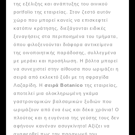
της εξέλιξης και ανάπτυξης του οινικού
portfolio της εταιρείας. Στον ζεστό αυτόν
χώρο που μπορεί κανείς να επισκεφτεί
κατόπιν κράτησης, διεξάγονται ειδικές
ξεναγήσεις στα περιποιημένα του τμήματα,
όπου φιλοξενούνται διάφορα αντικείμενα
της οινοποιητικής παράδοσης, συλλεγμένα
με μεράκι και προσήλωση. Η βόλτα μπορεί
να συνεχιστεί στην αίθουσα που ωριμάζει η
σειρά από εκλεκτό ξύδι με τη σφραγίδα
Λαζαρίδη. Η
σειρά Botanico
της εταιρείας,
αποτελεί μια ολοκληρωμένη γκάμα
γαστρονομικών βαλσαμικών ξυδιών που
ωριμάζουν από ένα έως και δέκα χρόνια! Ο
πλούτος και η ευγένεια της γεύσης τους δεν
αφήνουν κανέναν ασυγκίνητο! Αξίζει να
αναφερθεί πως την παραγωγή του