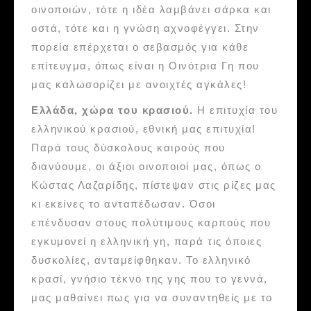
οινοποιών, τότε η ιδέα λαμβάνει σάρκα και
οστά, τότε και η γνώση αχνοφέγγει. Στην
πορεία επέρχεται ο σεβασμός για κάθε
επίτευγμα, όπως είναι η Οινότρια Γη που
μας καλωσορίζει με ανοιχτές αγκάλες!
Ελλάδα, χώρα του κρασιού.
Η επιτυχία του
ελληνικού κρασιού, εθνική μας επιτυχία!
Παρά τους δύσκολους καιρούς που
διανύουμε, οι άξιοι οινοποιοί μας, όπως ο
Κώστας Λαζαρίδης, πίστεψαν στις ρίζες μας
κι εκείνες το ανταπέδωσαν. Όσοι
επένδυσαν στους πολύτιμους καρπούς που
εγκυμονεί η ελληνική γη, παρά τις όποιες
δυσκολίες, ανταμείφθηκαν. Το ελληνικό
κρασί, γνήσιο τέκνο της γης που το γεννά,
μας μαθαίνει πως για να συναντηθείς με το