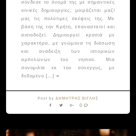
σύνδεσε το όνομά της με σημαντικές
οινικές δημιουργίες, μοιράζεται μαζί
μας τις πολύτιμες σκέψεις της. Με
βάση της την Κρήτη, επαναστατεί και
αισιοδοξεί. Δημιουργεί κρασιά με
χαρακτήρα, με γνώμονα τη διάσωση
και ανάδειξη των ιστορικών
αμπελώνων του νησιού. Μια
συνομιλία εκ του σύνεγγυς, με
δεδομένο […]
Post by
ΔΗΜΗΤΡΗΣ ΒΙΓΛΗΣ
0