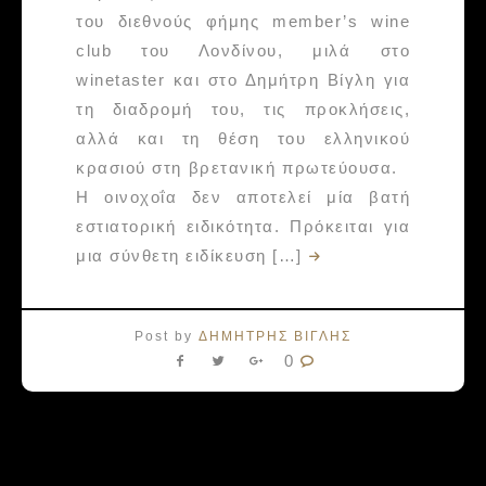
του διεθνούς φήμης member’s wine
club του Λονδίνου, μιλά στο
winetaster και στο Δημήτρη Βίγλη για
τη διαδρομή του, τις προκλήσεις,
αλλά και τη θέση του ελληνικού
κρασιού στη βρετανική πρωτεύουσα.
H οινοχοΐα δεν αποτελεί μία βατή
εστιατορική ειδικότητα. Πρόκειται για
μια σύνθετη ειδίκευση […]
Post by
ΔΗΜΗΤΡΗΣ ΒΙΓΛΗΣ
0