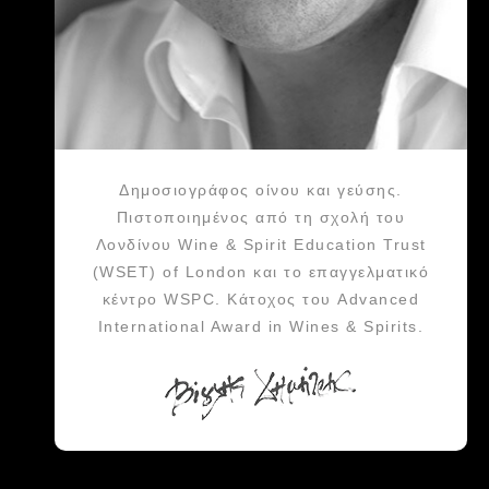
Δημοσιογράφος οίνου και γεύσης.
Πιστοποιημένος από τη σχολή του
Λονδίνου Wine & Spirit Education Trust
(WSET) of London και το επαγγελματικό
κέντρο WSPC. Κάτοχος του Advanced
International Award in Wines & Spirits.