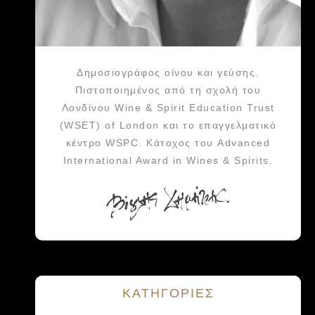
Δημοσιογράφος οίνου και γεύσης.
Πιστοποιημένος από τη σχολή του
Λονδίνου Wine & Spirit Education Trust
(WSET) of London και το επαγγελματικό
κέντρο WSPC. Κάτοχος του Advanced
International Award in Wines & Spirits.
KΑΤΗΓΟΡΙΕΣ