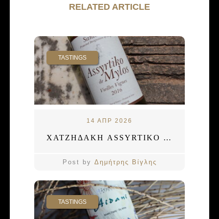
RELATED ARTICLE
TASTINGS
14 ΑΠΡ 2026
ΧΑΤΖΗΔΑΚΗ ASSYRTIKO DE MYLOS 2016
Post by
Δημήτρης Βίγλης
TASTINGS