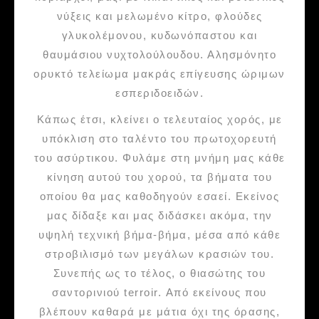
νύξεις και μελωμένο κίτρο, φλούδες
γλυκολέμονου, κυδωνόπαστου και
θαυμάσιου νυχτολούλουδου. Αλησμόνητο
ορυκτό τελείωμα μακράς επίγευσης ώριμων
εσπεριδοειδών.
Kάπως έτσι, κλείνει ο τελευταίος χορός, με
υπόκλιση στο ταλέντο του πρωτοχορευτή
του ασύρτικου. Φυλάμε στη μνήμη μας κάθε
κίνηση αυτού του χορού, τα βήματα του
οποίου θα μας καθοδηγούν εσαεί. Εκείνος
μας δίδαξε και μας διδάσκει ακόμα, την
υψηλή τεχνική βήμα-βήμα, μέσα από κάθε
στροβιλισμό των μεγάλων κρασιών του.
Συνεπής ως το τέλος, ο θιασώτης του
σαντορινιού terroir. Από εκείνους που
βλέπουν καθαρά με μάτια όχι της όρασης,