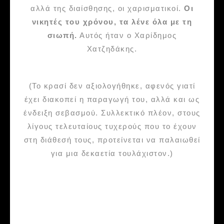
αλλά της διαίσθησης, οι χαρισματικοί.
Οι
νικητές του χρόνου, τα λένε όλα με τη
σιωπή.
Αυτός ήταν ο Χαρίδημος
Χατζηδάκης.
(Το κρασί δεν αξιολογήθηκε, αφενός γιατί
έχει διακοπεί η παραγωγή του, αλλά και ως
ένδειξη σεβασμού. Συλλεκτικό πλέον, στους
λίγους τελευταίους τυχερούς που το έχουν
στη διάθεσή τους, προτείνεται να παλαιωθεί
για μια δεκαετία τουλάχιστον.)