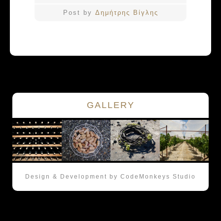
Post by
Δημήτρης Βίγλης
GALLERY
Design & Development by CodeMonkeys Studio