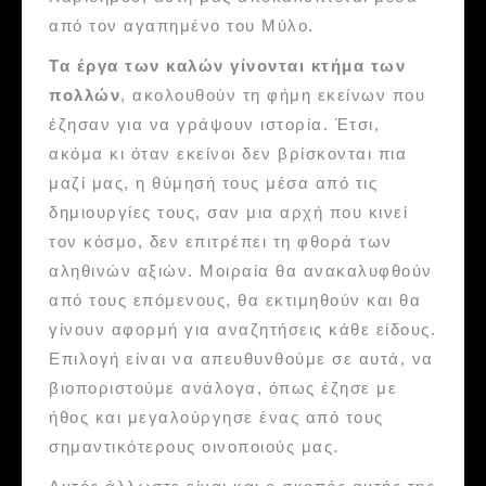
από τον αγαπημένο του Μύλο.
Τα έργα των καλών γίνονται κτήμα των
πολλών
, ακολουθούν τη φήμη εκείνων που
έζησαν για να γράψουν ιστορία. Έτσι,
ακόμα κι όταν εκείνοι δεν βρίσκονται πια
μαζί μας, η θύμησή τους μέσα από τις
δημιουργίες τους, σαν μια αρχή που κινεί
τον κόσμο, δεν επιτρέπει τη φθορά των
αληθινών αξιών. Μοιραία θα ανακαλυφθούν
από τους επόμενους, θα εκτιμηθούν και θα
γίνουν αφορμή για αναζητήσεις κάθε είδους.
Επιλογή είναι να απευθυνθούμε σε αυτά, να
βιοποριστούμε ανάλογα, όπως έζησε με
ήθος και μεγαλούργησε ένας από τους
σημαντικότερους οινοποιούς μας.