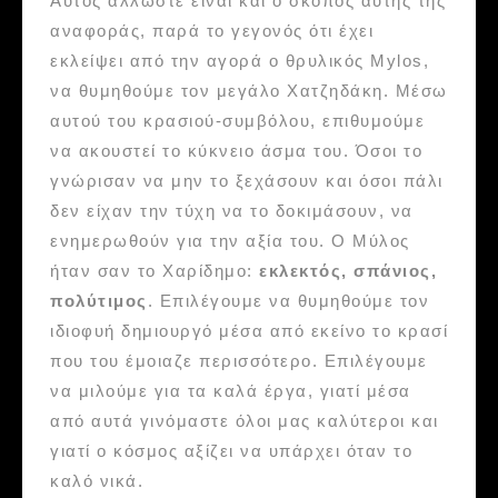
Αυτός άλλωστε είναι και ο σκοπός αυτής της
αναφοράς, παρά το γεγονός ότι έχει
εκλείψει από την αγορά ο θρυλικός Mylos,
να θυμηθούμε τον μεγάλο Χατζηδάκη. Μέσω
αυτού του κρασιού-συμβόλου, επιθυμούμε
να ακουστεί το κύκνειο άσμα του. Όσοι το
γνώρισαν να μην το ξεχάσουν και όσοι πάλι
δεν είχαν την τύχη να το δοκιμάσουν, να
ενημερωθούν για την αξία του. Ο Μύλος
ήταν σαν το Χαρίδημο:
εκλεκτός, σπάνιος,
πολύτιμος
. Επιλέγουμε να θυμηθούμε τον
ιδιοφυή δημιουργό μέσα από εκείνο το κρασί
που του έμοιαζε περισσότερο. Επιλέγουμε
να μιλούμε για τα καλά έργα, γιατί μέσα
από αυτά γινόμαστε όλοι μας καλύτεροι και
γιατί ο κόσμος αξίζει να υπάρχει όταν το
καλό νικά.