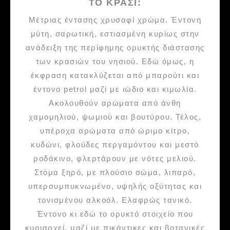
ΤΟ ΚΡΑΣΙ:
Μέτριας έντασης χρυσαφί χρώμα. Έντονη
μύτη, σαρωτική, εστιασμένη κυρίως στην
ανάδειξη της περίφημης ορυκτής διάστασης
των κρασιών του νησιού. Εδώ όμως, η
έκφραση κατακλύζεται από μπαρούτι και
έντονο petrol μαζί με ιώδιο και κιμωλία.
Ακολουθούν αρώματα από άνθη
χαμομηλιού, ψωμιού και βουτύρου. Τέλος,
υπέροχα αρώματα από ώριμο κίτρο,
κυδώνι, φλούδες περγαμόντου και μεστό
ροδάκινο, φλερτάρουν με νότες μελιού.
Στόμα ξηρό, με πλούσιο σώμα, λιπαρό,
υπερσυμπυκνωμένο, υψηλής οξύτητας και
τονισμένου αλκοόλ. Ελαφρώς τανικό.
Έντονο κι εδώ το ορυκτό στοιχείο που
κυριαρχεί, μαζί με πικάντικες και βοτανικές