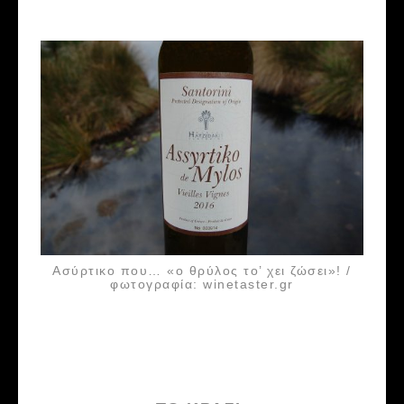
Ασύρτικο που… «ο θρύλος το’ χει ζώσει»! /
φωτογραφία: winetaster.gr