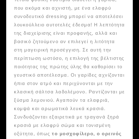
που ακόμα και αχνιστή, με ένα ελαφρύ
συνοδευτικό dressing μπορεί να αποτελέσει
λουκούλλειο αυτοτελές έδεσμα! Η λεπτότητα
της διαχείρισης είναι προφανής, αλλά και
βασικό ζητούμενο αν επιλεγεί η λιτότητα
στη μαγειρική προσέγγιση. Σε αυτή την
περίπτωση ωστόσο, η επιλογή της βέλτιστης
ποιότητας της πρώτης ύλης θα καθορίσει το
γευστικό αποτέλεσμα. Οι γαρίδες αχνίζονται
ήπια στον ατμό και περιχύνονται με την
κλασική σάλτσα λαδολέμονο. Ραντίζονται με
ξύσμα λεμονιού. Αγαπούν τα ελαφριά,
κομψά και αρωματικά λευκά κρασιά.
Συνδυάζονται εξαιρετικά με τραγανά ξηρά
κρασιά με ελαφρύ σώμα και τονισμένη
οξύτητα, όπως
το
μοσχοφίλερο, ο ορεινός