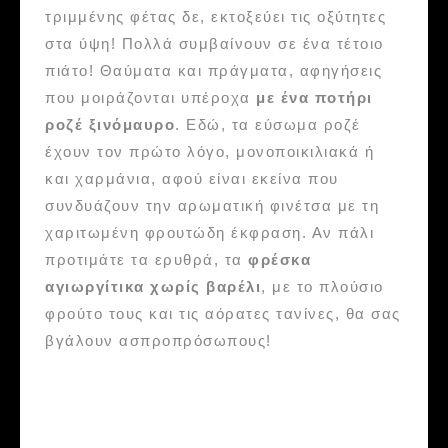
τριμμένης φέτας δε, εκτοξεύει τις οξύτητες
στα ύψη! Πολλά συμβαίνουν σε ένα τέτοιο
πιάτο! Θαύματα και πράγματα, αφηγήσεις
που μοιράζονται υπέροχα
με ένα ποτήρι
ροζέ ξινόμαυρο
. Εδώ, τα εύσωμα ροζέ
έχουν τον πρώτο λόγο, μονοποικιλιακά ή
και χαρμάνια, αφού είναι εκείνα που
συνδυάζουν την αρωματική φινέτσα με τη
χαριτωμένη φρουτώδη έκφραση. Αν πάλι
προτιμάτε τα ερυθρά, τα
φρέσκα
αγιωργίτικα χωρίς βαρέλι
, με το πλούσιο
φρούτο τους και τις αόρατες τανίνες, θα σας
βγάλουν ασπροπρόσωπους!