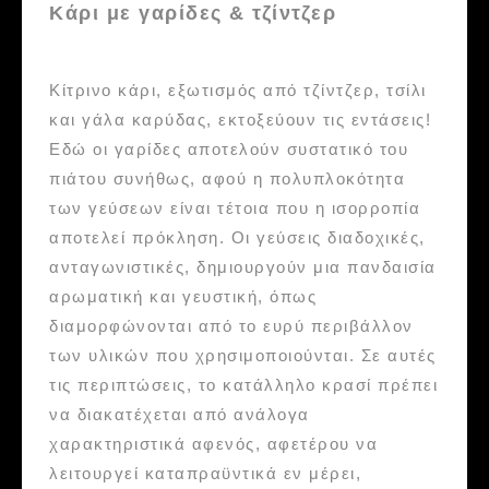
Kάρι με γαρίδες & τζίντζερ
Κίτρινο κάρι, εξωτισμός από τζίντζερ, τσίλι
και γάλα καρύδας, εκτοξεύουν τις εντάσεις!
Εδώ οι γαρίδες αποτελούν συστατικό του
πιάτου συνήθως, αφού η πολυπλοκότητα
των γεύσεων είναι τέτοια που η ισορροπία
αποτελεί πρόκληση. Οι γεύσεις διαδοχικές,
ανταγωνιστικές, δημιουργούν μια πανδαισία
αρωματική και γευστική, όπως
διαμορφώνονται από το ευρύ περιβάλλον
των υλικών που χρησιμοποιούνται. Σε αυτές
τις περιπτώσεις, το κατάλληλο κρασί πρέπει
να διακατέχεται από ανάλογα
χαρακτηριστικά αφενός, αφετέρου να
λειτουργεί καταπραϋντικά εν μέρει,