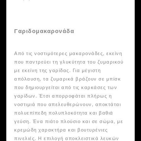
Γαριδομακαρονάδα
Από τις νοστιμότερες μακαρονάδες, εκείνη
που παντρεύει τη γλυκύτητα του ζυμαρικού
με εκείνη της γαρίδας. Για μέγιστη
απόλαυση, τα ζυμαρικά βράζουν σε μπίσκ
που δημιουργείται από τις καρκάσες των
γαρίδων. Έτσι απορροφάται πλήρως η
νοστιμιά που απελευθερώνουν, αποκτάται
πολυεπίπεδη πολυπλοκότητα και βαθιά
γεύση. Ένα πιάτο πλούσιο και σε σώμα, με
κρεμώδη χαρακτήρα και βουτυρένιες
πινελιές. Η επιλογή αποκλειστικά λευκών