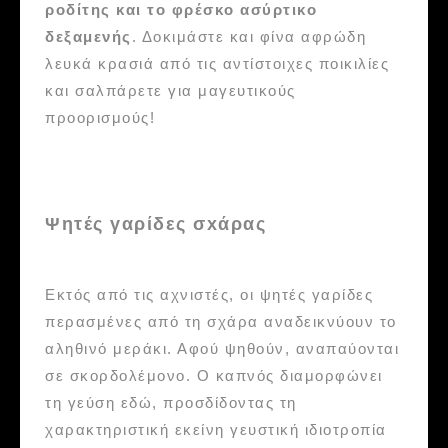
ροδίτης και το φρέσκο ασύρτικο
δεξαμενής
. Δοκιμάστε και φίνα αφρώδη
λευκά κρασιά από τις αντίστοιχες ποικιλίες
και σαλπάρετε για μαγευτικούς
προορισμούς!
Ψητές γαρίδες σxάρας
Εκτός από τις αχνιστές, οι ψητές γαρίδες
περασμένες από τη σχάρα αναδεικνύουν το
αληθινό μεράκι. Αφού ψηθούν, αναπαύονται
σε σκορδολέμονο. Ο καπνός διαμορφώνει
τη γεύση εδώ, προσδίδοντας τη
χαρακτηριστική εκείνη γευστική ιδιοτροπία