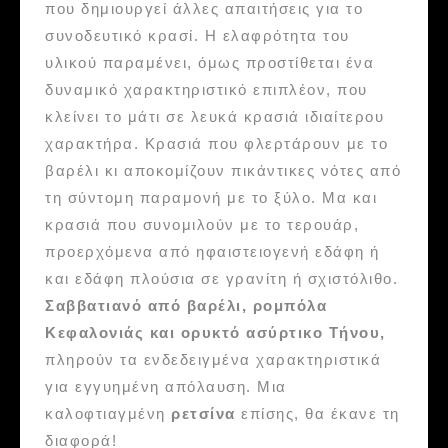
που δημιουργεί άλλες απαιτήσεις για το
συνοδευτικό κρασί. Η ελαφρότητα του
υλικού παραμένει, όμως προστίθεται ένα
δυναμικό χαρακτηριστικό επιπλέον, που
κλείνει το μάτι σε λευκά κρασιά ιδιαίτερου
χαρακτήρα. Κρασιά που φλερτάρουν με το
βαρέλι κι αποκομίζουν πικάντικες νότες από
τη σύντομη παραμονή με το ξύλο. Μα και
κρασιά που συνομιλούν με το τερουάρ,
προερχόμενα από ηφαιστειογενή εδάφη ή
και εδάφη πλούσια σε γρανίτη ή σχιστόλιθο.
Σαββατιανό από βαρέλι, ρομπόλα
Κεφαλονιάς και ορυκτό ασύρτικο Τήνου,
πληρούν τα ενδεδειγμένα χαρακτηριστικά
για εγγυημένη απόλαυση. Μια
καλοφτιαγμένη
ρετσίνα
επίσης, θα έκανε τη
διαφορά!