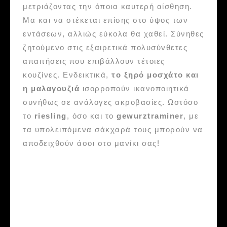
μετριάζοντας την όποια καυτερή αίσθηση.
Μα και να στέκεται επίσης στο ύψος των
εντάσεων, αλλιώς εύκολα θα χαθεί. Σύνηθες
ζητούμενο στις εξαιρετικά πολυσύνθετες
απαιτήσεις που επιβάλλουν τέτοιες
κουζίνες. Ενδεικτικά,
το
ξηρό μοσχάτο και
η μαλαγουζιά
ισορροπούν ικανοποιητικά
συνήθως σε ανάλογες ακροβασίες. Ωστόσο
το
riesling
, όσο και το
gewurztraminer
, με
τα υπολειπόμενα σάκχαρά τους μπορούν να
αποδειχθούν άσοι στο μανίκι σας!